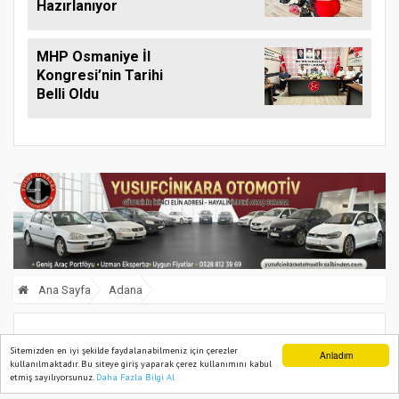
Hazırlanıyor
MHP Osmaniye İl
Kongresi’nin Tarihi
Belli Oldu
Ana Sayfa
Adana
Adana’da bir aile yeni aldığı evde çöp
Sitemizden en iyi şekilde faydalanabilmeniz için çerezler
Anladım
kullanılmaktadır. Bu siteye giriş yaparak çerez kullanımını kabul
yığınıyla karşılaştı
etmiş sayılıyorsunuz.
Daha Fazla Bilgi Al
Ana Sayfa
Web TV
Foto Galeri
Yazarlar