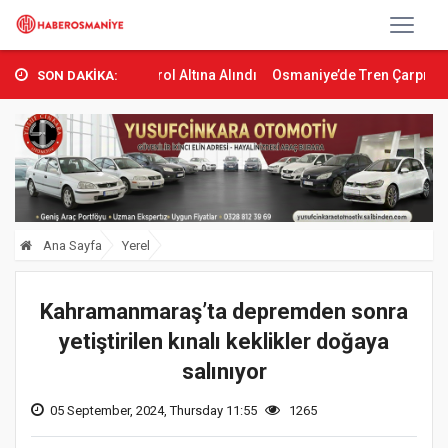
gını Kontrol Altına Alındı
Osmaniye’de Tren Çarpması: Genç Yara
SON DAKİKA:
Ana Sayfa
Yerel
Kahramanmaraş’ta depremden sonra
yetiştirilen kınalı keklikler doğaya
salınıyor
05 September, 2024, Thursday 11:55
1265