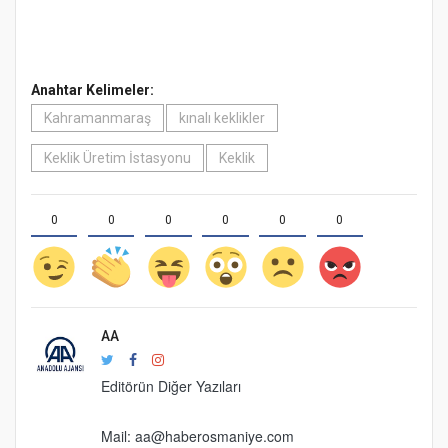
Anahtar Kelimeler:
Kahramanmaraş
kınalı keklikler
Keklik Üretim İstasyonu
Keklik
0
0
0
0
0
0
AA
Editörün Diğer Yazıları
Mail:
aa@haberosmaniye.com