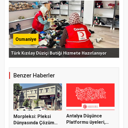
Osmaniye
Erz
Türk Kızılay Düziçi Butiği Hizmete Hazırlanıyor
Vef
Benzer Haberler
Antalya Düşünce
Morpleksi: Pleksi
Platformu üyeleri,
Dünyasında Çözüm