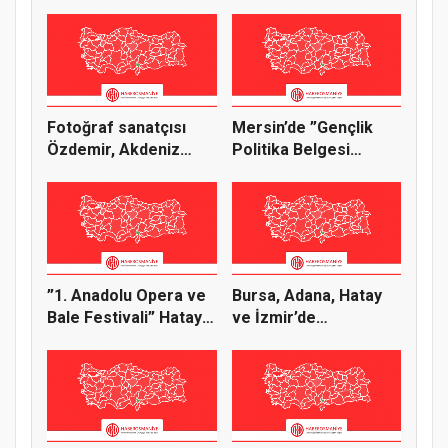
”iklim değ...
Ortağınız
Fotoğraf sanatçısı
Mersin’de ”Gençlik
Özdemir, Akdeniz
Politika Belgesi
Üniversit...
Vizyon Ça...
”1. Anadolu Opera ve
Bursa, Adana, Hatay
Bale Festivali” Hatay
ve İzmir’de
tu...
Suriyeliler,...