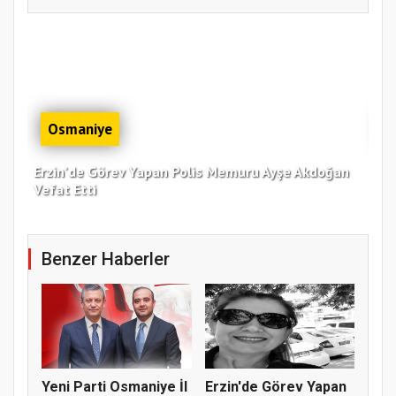
Osmaniye
Erzin'de Görev Yapan Polis Memuru Ayşe Akdoğan
Zor
Vefat Etti
Bul
Benzer Haberler
Yeni Parti Osmaniye İl
Erzin'de Görev Yapan