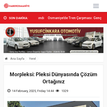
tına Alındı
Osmaniye’de Tren Çarpması: Genç Yaralandı
Düziçi’n
SON DAKİKA:
Ana Sayfa
Yerel
Morpleksi: Pleksi Dünyasında Çözüm
Ortağınız
14 February, 2025, Friday 14:44
1329