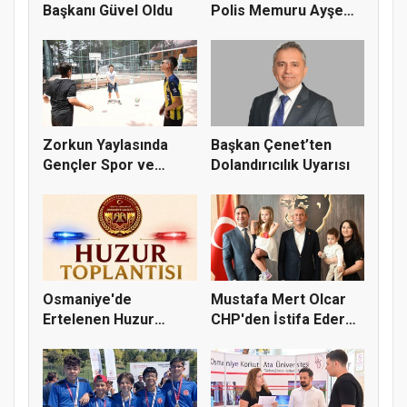
Başkanı Güvel Oldu
Polis Memuru Ayşe
Akdoğa...
Zorkun Yaylasında
Başkan Çenet’ten
Gençler Spor ve
Dolandırıcılık Uyarısı
Doğayla Bul...
Osmaniye'de
Mustafa Mert Olcar
Ertelenen Huzur
CHP'den İstifa Ederek
Toplantısı 6 Ağus...
Yeni...