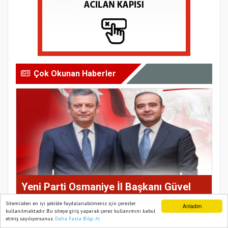
Çok Okunan Haberler
Yeni Parti Osmaniye İl Başkanı Güvel
Oldu
Sitemizden en iyi şekilde faydalanabilmeniz için çerezler
Anladım
kullanılmaktadır. Bu siteye giriş yaparak çerez kullanımını kabul
etmiş sayılıyorsunuz.
Daha Fazla Bilgi Al
Ana Sayfa
Web TV
Foto Galeri
Yazarlar