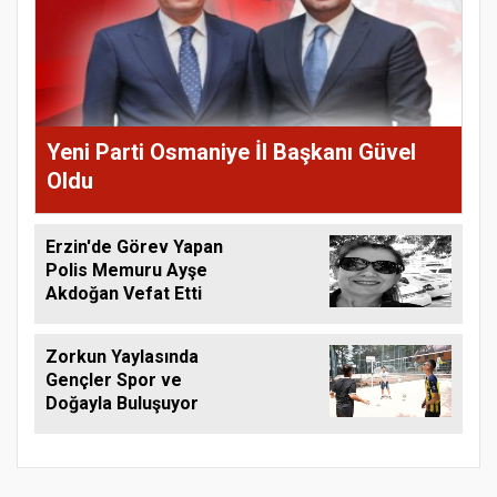
Yeni Parti Osmaniye İl Başkanı Güvel
Oldu
Erzin'de Görev Yapan
Polis Memuru Ayşe
Akdoğan Vefat Etti
Zorkun Yaylasında
Gençler Spor ve
Doğayla Buluşuyor