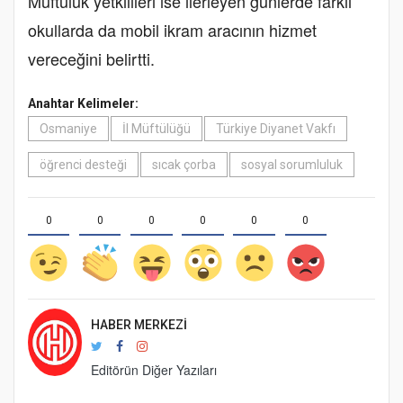
Müftülük yetkilileri ise ilerleyen günlerde farklı
okullarda da mobil ikram aracının hizmet
vereceğini belirtti.
Anahtar Kelimeler:
Osmaniye
İl Müftülüğü
Türkiye Diyanet Vakfı
öğrenci desteği
sıcak çorba
sosyal sorumluluk
0
0
0
0
0
0
HABER MERKEZI
Editörün Diğer Yazıları