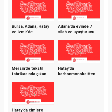
Bursa, Adana, Hatay
Adana’da evinde 7
ve İzmir’de
silah ve uyuşturucu
Suriyeliler,...
bulunan...
Mersin’de tekstil
Hatay’da
fabrikasında çıkan
karbonmonoksitten
yangına...
zehirlenen 1 kişi...
Hatay’da çimlere