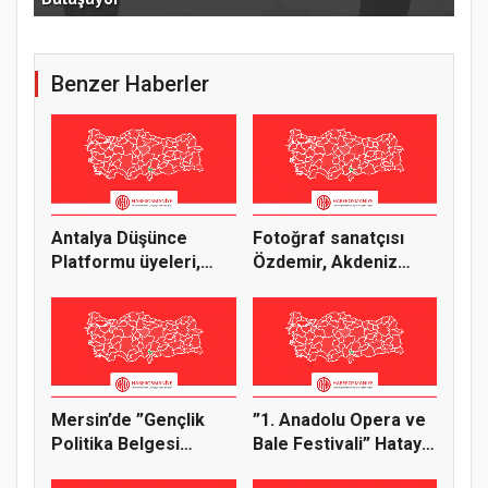
Benzer Haberler
Antalya Düşünce
Fotoğraf sanatçısı
Platformu üyeleri,
Özdemir, Akdeniz
”iklim değ...
Üniversit...
Mersin’de ”Gençlik
”1. Anadolu Opera ve
Politika Belgesi
Bale Festivali” Hatay
Vizyon Ça...
tu...