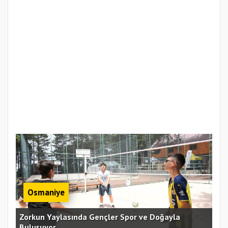
Osmaniye
an
Zorkun Yaylasında Gençler Spor ve Doğayla
Buluşuyor
Baş