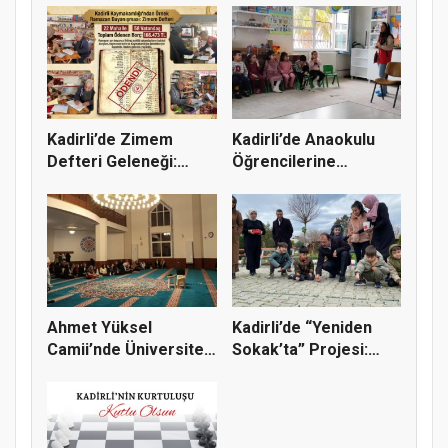
Kadirli’de Zimem
Kadirli’de Anaokulu
Defteri Geleneği:
Öğrencilerine
Bakkal Bor...
Mahremiyet...
Ahmet Yüksel
Kadirli’de “Yeniden
Camii’nde Üniversiteli
Sokak’ta” Projesi:
Gençlerle...
Kaymak...