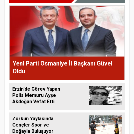
Yeni Parti Osmaniye İl Başkanı Güvel
Oldu
Erzin'de Görev Yapan
Polis Memuru Ayşe
Akdoğan Vefat Etti
Zorkun Yaylasında
Gençler Spor ve
Doğayla Buluşuyor