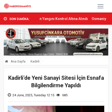
as’ta Orman Yangını Kontrol Altına Alındı
Osmaniye’de Tren Çarpma
SON DAKİKA:
Ana Sayfa
Kadirli
Kadirli’de Yeni Sanayi Sitesi İçin Esnafa
Bilgilendirme Yapıldı
24 June, 2025, Tuesday 12:15
685