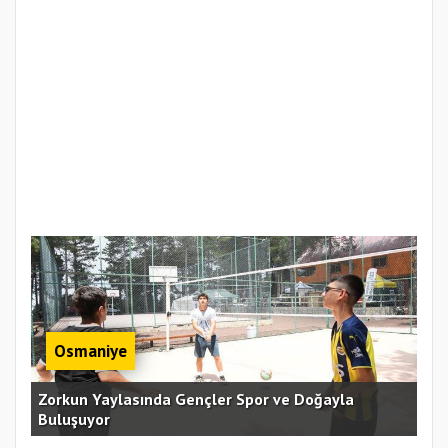
Osmaniye
an
Zorkun Yaylasında Gençler Spor ve Doğayla
Buluşuyor
Baş