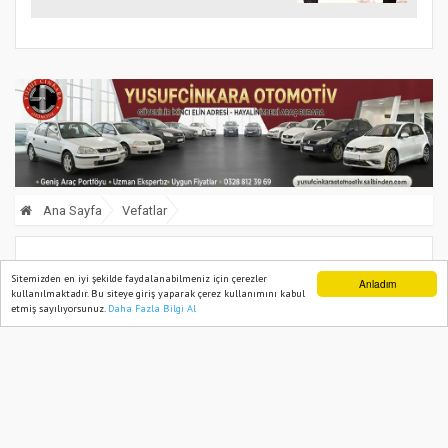
Ana Sayfa
Vefatlar
Kadirli Vefat Edenler: 24 Haziran 2025
Sitemizden en iyi şekilde faydalanabilmeniz için çerezler
Anladım
kullanılmaktadır. Bu siteye giriş yaparak çerez kullanımını kabul
etmiş sayılıyorsunuz.
Daha Fazla Bilgi Al
Ana Sayfa
Web TV
Foto Galeri
Yazarlar
24 June, 2025, Tuesday 12:19
692