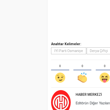
Anahtar Kelimeler:
İYİ Parti Osmaniye
Derya Çiftçi
0
0
0
HABER MERKEZI
Editörün Diğer Yazıları