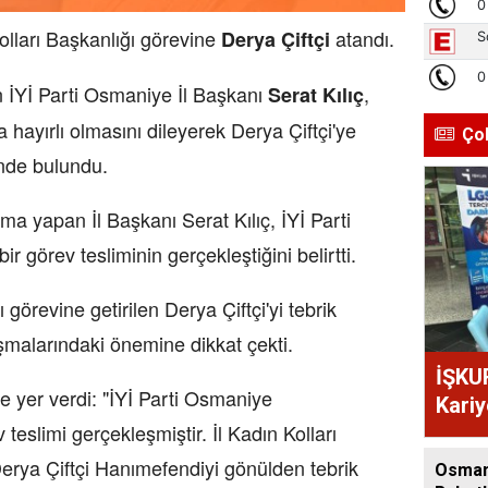
olları Başkanlığı görevine
atandı.
Derya Çiftçi
İYİ Parti Osmaniye İl Başkanı
,
Serat Kılıç
 hayırlı olmasını dileyerek Derya Çiftçi'ye
Ço
nde bulundu.
ma yapan İl Başkanı Serat Kılıç, İYİ Parti
r görev tesliminin gerçekleştiğini belirtti.
ı görevine getirilen Derya Çiftçi'yi tebrik
ışmalarındaki önemine dikkat çekti.
İŞKU
re yer verdi: "İYİ Parti Osmaniye
Kariy
 teslimi gerçekleşmiştir. İl Kadın Kolları
Ediyo
Derya Çiftçi Hanımefendiyi gönülden tebrik
Osman