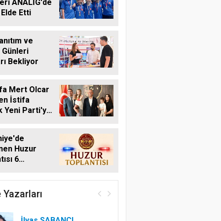
eri ANALİG'de
Elde Etti
anıtım ve
 Günleri
rı Bekliyor
fa Mert Olcar
n İstifa
 Yeni Parti'ye
iye'de
nen Huzur
tısı 6
s'ta Yapılacak
 Yazarları
İlyas SABANCI