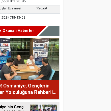
k Okunan Haberler
R Osmaniye, Gençlerin
er Yolculuğuna Rehberlik
r
iye'nin Genç