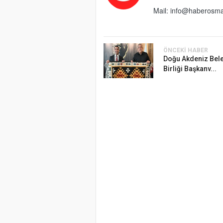
Mail:
info@haberosma
ÖNCEKI HABER
Doğu Akdeniz Bele
Birliği Başkanv...