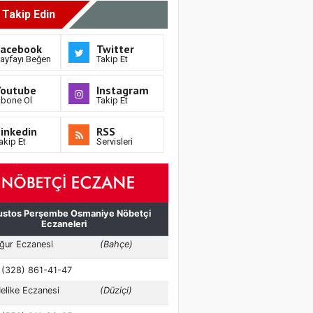
i Takip Edin
Facebook
Twitter
ayfayı Beğen
Takip Et
Youtube
Instagram
bone Ol
Takip Et
inkedin
RSS
akip Et
Servisleri