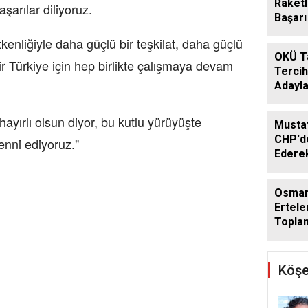
Raketl
şarılar diliyoruz.
Başarı 
kenliğiyle daha güçlü bir teşkilat, daha güçlü
OKÜ T
r Türkiye için hep birlikte çalışmaya devam
Tercih
Adayla
yırlı olsun diyor, bu kutlu yürüyüşte
Musta
CHP'de
enni ediyoruz."
Ederek
Geçti
Osman
Ertele
Toplan
Ağusto
Köşe