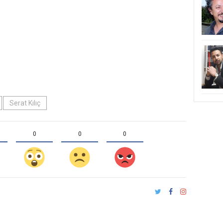
Serat Kılıç
0
0
0