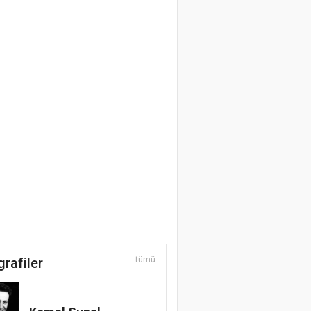
grafiler
tümü