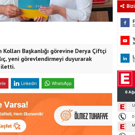
Biz
S
A
n Kolları Başkanlığı görevine Derya Çiftçi
L
ılıç, yeni görevlendirmeyi duyurarak
T
iletti.
inle
Linkedin
WhatsApp