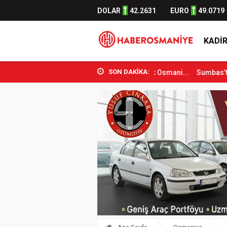
DOLAR
42.2631
EURO
49.0719
KADIR
SON DAKİKA:
 ve Spor Bakanı Osman Aşkın Bak Osmani...
Sumbas’ta Orman Yangın