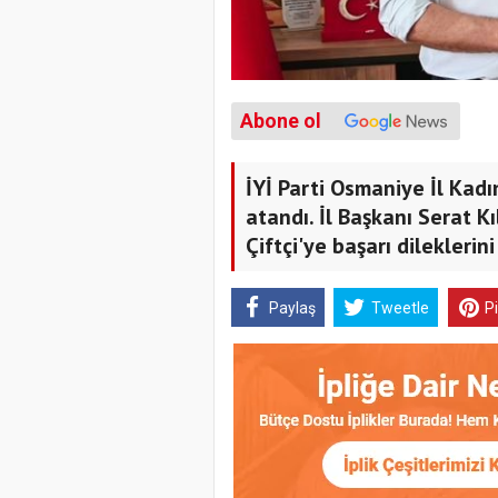
Abone ol
İYİ Parti Osmaniye İl Kadı
atandı. İl Başkanı Serat K
Çiftçi'ye başarı dileklerini 
Paylaş
Tweetle
P