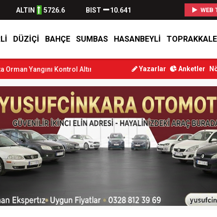
ALTIN
5726.6
BIST
10.641
WEB 
LI
DÜZIÇI
BAHÇE
SUMBAS
HASANBEYLI
TOPRAKKALE
Yazarlar
Anketler
Nö
ı Kontrol Altına Alındı
Osmaniye’de Tren Çarpması: Genç Yaraland