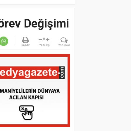
Görev Değişimi
A
Yazdır
Yazı Tipi
Yorumlar