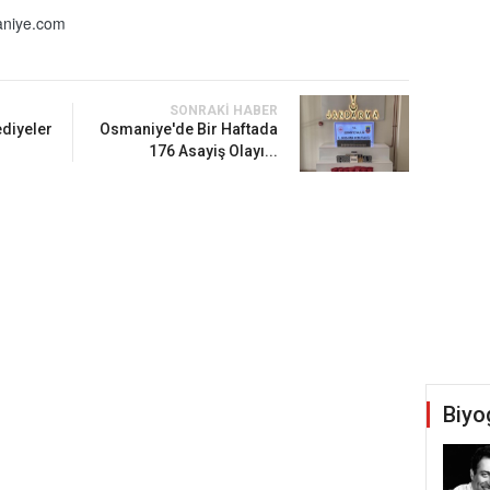
niye.com
SONRAKI HABER
diyeler
Osmaniye'de Bir Haftada
176 Asayiş Olayı...
Biyo