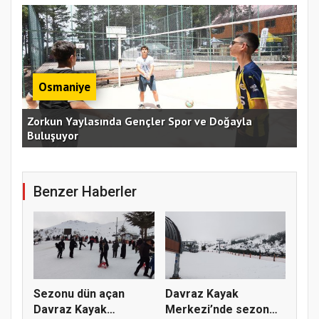
Osmaniye
an
Zorkun Yaylasında Gençler Spor ve Doğayla
Buluşuyor
Baş
Benzer Haberler
Sezonu dün açan
Davraz Kayak
Davraz Kayak
Merkezi’nde sezon