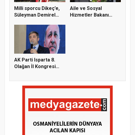
Milli sporcu Dikeç’e,
Aile ve Sosyal
Süleyman Demirel
Hizmetler Bakanı
Üniver...
Göktaş, Ispar...
AK Parti Isparta 8.
Olağan İl Kongresi
yapıld...