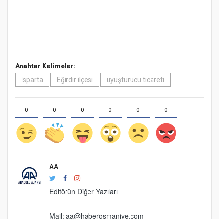
Anahtar Kelimeler:
Isparta
Eğirdir ilçesi
uyuşturucu ticareti
0
0
0
0
0
0
AA
Editörün Diğer Yazıları
Mail:
aa@haberosmaniye.com