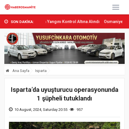
s’ta Orman Yangını Kontrol Altına Alındı
Osmaniye’de Tren Çarpma
SON DAKİKA:
Ana Sayfa
Isparta
Isparta’da uyuşturucu operasyonunda
1 şüpheli tutuklandı
10 August, 2024, Saturday 20:55
957