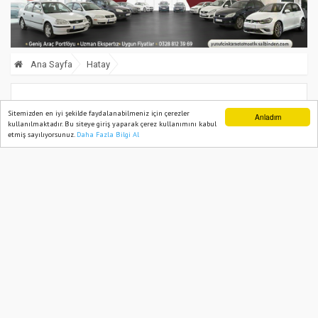
Ana Sayfa
Hatay
Hatay’da balık tutmak için botla denize
Sitemizden en iyi şekilde faydalanabilmeniz için çerezler
Anladım
kullanılmaktadır. Bu siteye giriş yaparak çerez kullanımını kabul
açılan kişi kayboldu
etmiş sayılıyorsunuz.
Daha Fazla Bilgi Al
Ana Sayfa
Web TV
Foto Galeri
Yazarlar
10 August, 2024, Saturday 21:00
1149