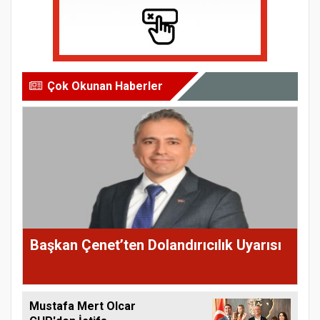
Çok Okunan Haberler
Başkan Çenet’ten Dolandırıcılık Uyarısı
Mustafa Mert Olcar