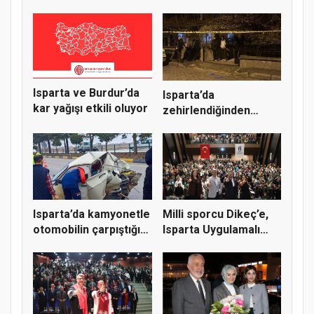
Merkezi, iki gün...
yarın açılacak
Isparta ve Burdur’da
Isparta’da
kar yağışı etkili oluyor
zehirlendiğinden
şüphelenilen 1 ki...
Isparta’da kamyonetle
Milli sporcu Dikeç’e,
otomobilin çarpıştığı
Isparta Uygulamalı
k...
Bili...