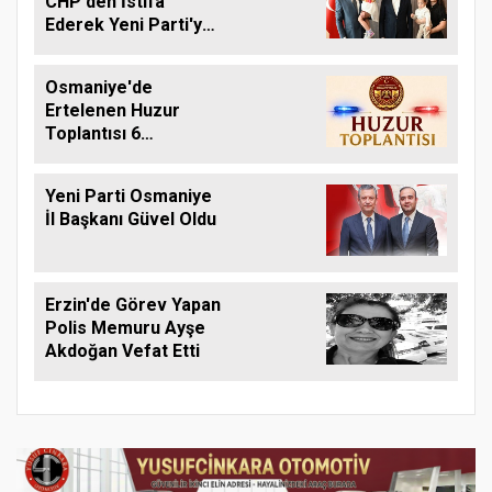
CHP'den İstifa
Ederek Yeni Parti'ye
Geçti
Osmaniye'de
Ertelenen Huzur
Toplantısı 6
Ağustos'ta Yapılacak
Yeni Parti Osmaniye
İl Başkanı Güvel Oldu
Erzin'de Görev Yapan
Polis Memuru Ayşe
Akdoğan Vefat Etti