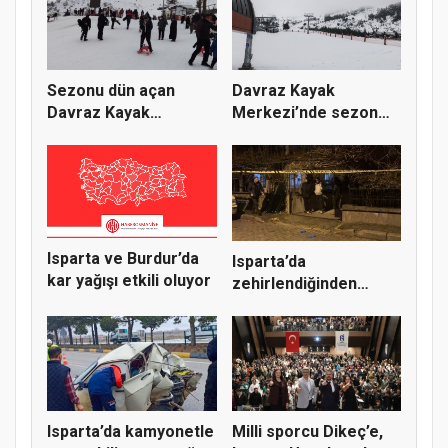
Sezonu dün açan
Davraz Kayak
Davraz Kayak
Merkezi’nde sezon
Merkezi, iki gün...
yarın açılacak
Isparta ve Burdur’da
Isparta’da
kar yağışı etkili oluyor
zehirlendiğinden
şüphelenilen 1 ki...
Isparta’da kamyonetle
Milli sporcu Dikeç’e,