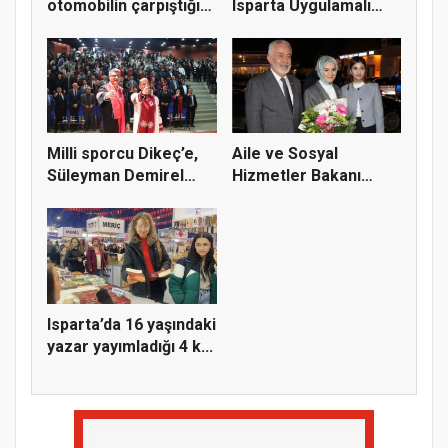
otomobilin çarpıştığı
Isparta Uygulamalı
k...
Bili...
Milli sporcu Dikeç’e,
Aile ve Sosyal
Süleyman Demirel
Hizmetler Bakanı
Üniver...
Göktaş, Ispar...
Isparta’da 16 yaşındaki
yazar yayımladığı 4 k...