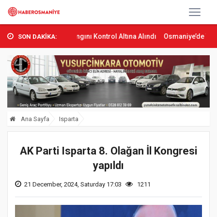
 Orman Yangını Kontrol Altına Alındı
Osmaniye’de Tren Çarpması: 
SON DAKİKA:
Ana Sayfa
Isparta
AK Parti Isparta 8. Olağan İl Kongresi
yapıldı
21 December, 2024, Saturday 17:03
1211