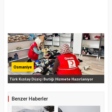
Osmaniye
Erz
Türk Kızılay Düziçi Butiği Hizmete Hazırlanıyor
Vef
Benzer Haberler