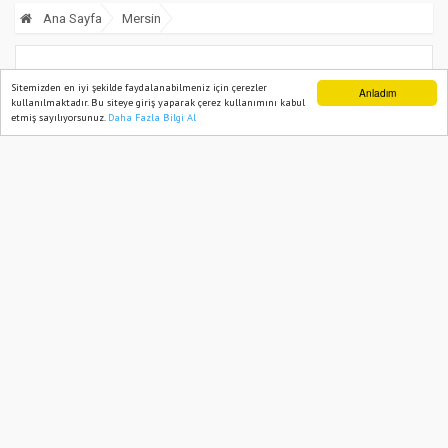
Ana Sayfa
Mersin
Mersin’de eski nişanlısını tabancayla
Sitemizden en iyi şekilde faydalanabilmeniz için çerezler
Anladım
kullanılmaktadır. Bu siteye giriş yaparak çerez kullanımını kabul
öldüren kişi intihar etti
etmiş sayılıyorsunuz.
Daha Fazla Bilgi Al
Ana Sayfa
Web TV
Foto Galeri
Yazarlar
21 December, 2024, Saturday 17:42
1452
Abone ol