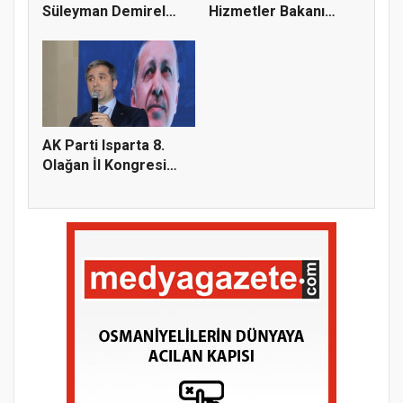
Süleyman Demirel
Hizmetler Bakanı
Üniver...
Göktaş, Ispar...
AK Parti Isparta 8.
Olağan İl Kongresi
yapıld...