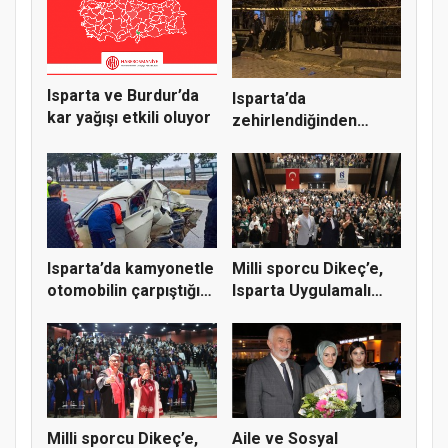
Isparta ve Burdur’da
Isparta’da
kar yağışı etkili oluyor
zehirlendiğinden
şüphelenilen 1 ki...
Isparta’da kamyonetle
Milli sporcu Dikeç’e,
otomobilin çarpıştığı
Isparta Uygulamalı
k...
Bili...
Milli sporcu Dikeç’e,
Aile ve Sosyal