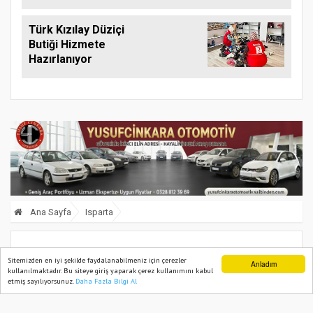
Türk Kızılay Düziçi
Butiği Hizmete
Hazırlanıyor
Ana Sayfa
Isparta
Isparta’da gül bahçeleri sonbaharda
Sitemizden en iyi şekilde faydalanabilmeniz için çerezler
Anladım
kullanılmaktadır. Bu siteye giriş yaparak çerez kullanımını kabul
görüntülendi
etmiş sayılıyorsunuz.
Daha Fazla Bilgi Al
Ana Sayfa
Web TV
Foto Galeri
Yazarlar
20 November, 2024, Wednesday 15:36
938