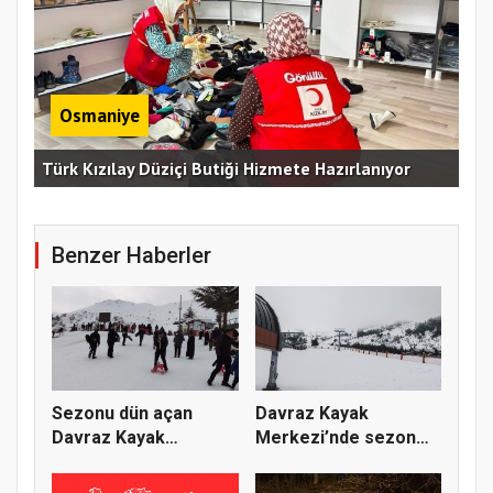
Osmaniye
Erz
Türk Kızılay Düziçi Butiği Hizmete Hazırlanıyor
Vef
Benzer Haberler
Sezonu dün açan
Davraz Kayak
Davraz Kayak
Merkezi’nde sezon
Merkezi, iki gün...
yarın açılacak