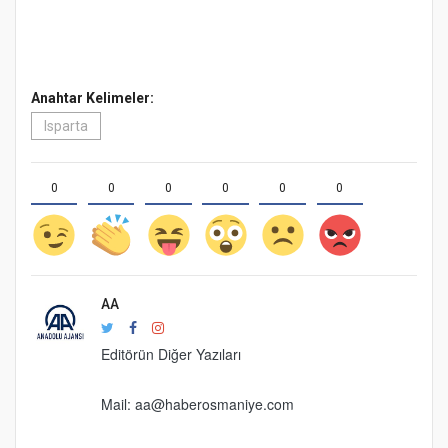
Anahtar Kelimeler:
Isparta
0
0
0
0
0
0
AA
Editörün Diğer Yazıları
Mail:
aa@haberosmaniye.com