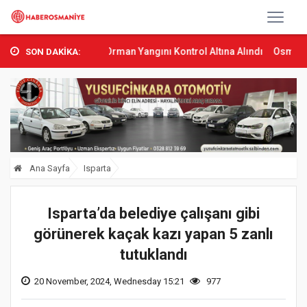
Sumbas’ta Orman Yangını Kontrol Altına Alındı
Osmaniye’de Tren 
SON DAKİKA:
Ana Sayfa
Isparta
Isparta’da belediye çalışanı gibi
görünerek kaçak kazı yapan 5 zanlı
tutuklandı
20 November, 2024, Wednesday 15:21
977