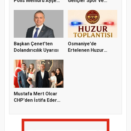
Polis Memuru Ayşe
Gençler Spor ve
Akdoğa...
Doğayla Bul...
Başkan Çenet’ten
Osmaniye'de
Dolandırıcılık Uyarısı
Ertelenen Huzur
Toplantısı 6 Ağus...
Mustafa Mert Olcar
CHP'den İstifa Ederek
Yeni...