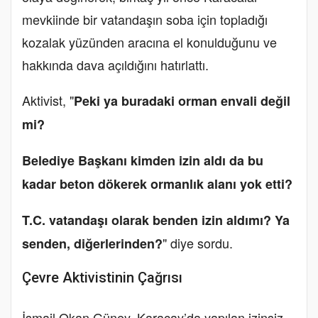
mevkiinde bir vatandaşın soba için topladığı
kozalak yüzünden aracına el konulduğunu ve
hakkında dava açıldığını hatırlattı.
Aktivist, "
Peki ya buradaki
orman
envali değil
mi?
Belediye Başkanı kimden izin aldı da bu
kadar
beton
dökerek
orman
lık alanı yok etti?
T.C. vatandaşı olarak benden izin aldımı? Ya
" diye sordu.
senden, diğerlerinden?
Çevre Aktivistinin Çağrısı
İsmail Okan Güney, Karaçay’da yapılan izinsiz