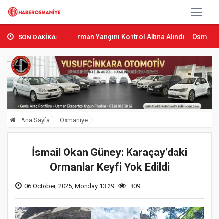
umbas’ta Orman Yangını Kontrol Altına Alındı
Osmaniye’de Tren Ça
SON DAKİKA:
Ana Sayfa
Osmaniye
İsmail Okan Güney: Karaçay’daki
Ormanlar Keyfi Yok Edildi
06 October, 2025, Monday 13:29
809