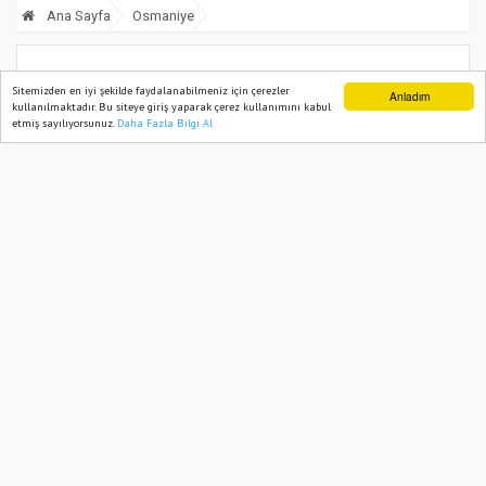
Ana Sayfa
Osmaniye
Osmaniye’de Gazze İçin “Sessiz
Sitemizden en iyi şekilde faydalanabilmeniz için çerezler
Anladım
kullanılmaktadır. Bu siteye giriş yaparak çerez kullanımını kabul
Çığlık” Etkinliği
etmiş sayılıyorsunuz.
Daha Fazla Bilgi Al
Ana Sayfa
Web TV
Foto Galeri
Yazarlar
06 October, 2025, Monday 13:57
456
Abone ol