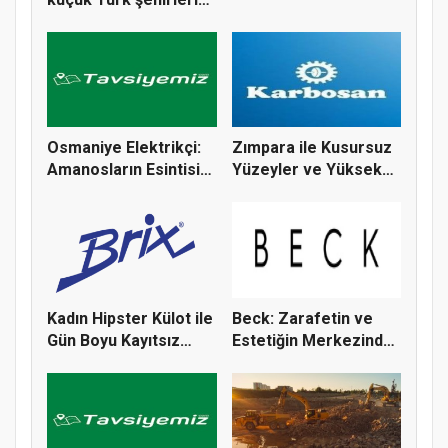
Cebelibereket’ten Ç...
için bir...
Osmaniye Elektrikçi:
Zımpara ile Kusursuz
Amanosların Esintisi
Yüzeyler ve Yüksek
ve...
Verim...
Kadın Hipster Külot ile
Beck: Zarafetin ve
Gün Boyu Kayıtsız
Estetiğin Merkezinde
Kon...
Bir T...