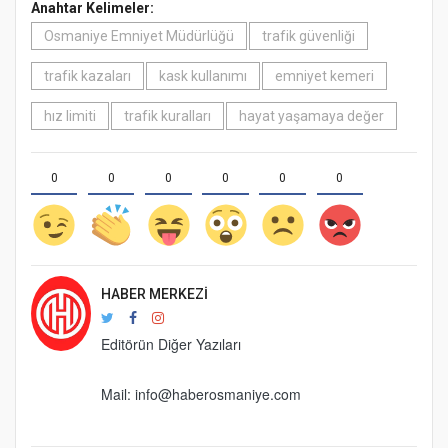
Anahtar Kelimeler:
Osmaniye Emniyet Müdürlüğü
trafik güvenliği
trafik kazaları
kask kullanımı
emniyet kemeri
hız limiti
trafik kuralları
hayat yaşamaya değer
0
0
0
0
0
0
HABER MERKEZI
Editörün Diğer Yazıları
Mail: info@haberosmaniye.com