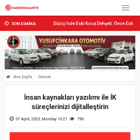
aralandı
Düziçi’nde Eski Koca Dehşeti: Önce Eski Eşini...
B
SON DAKİKA:
Ana Sayfa
Güncel
İnsan kaynakları yazılımı ile İK
süreçlerinizi dijitalleştirin
07 April, 2025, Monday 13:21
790