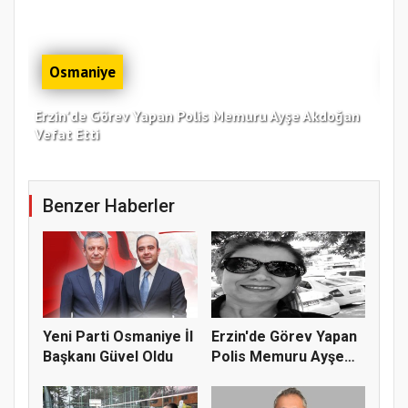
Osmaniye
Erzin'de Görev Yapan Polis Memuru Ayşe Akdoğan
Zor
Vefat Etti
Bul
Benzer Haberler
Yeni Parti Osmaniye İl
Erzin'de Görev Yapan
Başkanı Güvel Oldu
Polis Memuru Ayşe
Akdoğa...