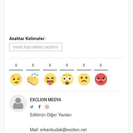
Anahtar Kelimeler:
insan kaynakları yazılımı
0
0
0
0
0
0
EXCLION MEDYA
Editörün Diğer Yazıları
Mail:
erkanbudak@exclion.net