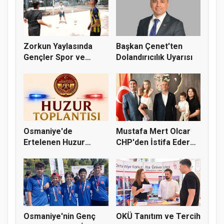
Zorkun Yaylasında
Başkan Çenet’ten
Gençler Spor ve
Dolandırıcılık Uyarısı
Doğayla Bul...
Osmaniye'de
Mustafa Mert Olcar
Ertelenen Huzur
CHP'den İstifa Ederek
Toplantısı 6 Ağus...
Yeni...
Osmaniye'nin Genç
OKÜ Tanıtım ve Tercih