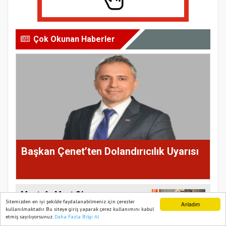
Çok Okunan Haberler
Başkan Çenet’ten Dolandırıcılık Uyarısı
Mustafa Mert Olcar
Sitemizden en iyi şekilde faydalanabilmeniz için çerezler
CHP'den İstifa
Anladım
kullanılmaktadır. Bu siteye giriş yaparak çerez kullanımını kabul
Ederek Yeni Parti'ye
etmiş sayılıyorsunuz.
Daha Fazla Bilgi Al
Ana Sayfa
Web TV
Foto Galeri
Yazarlar