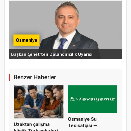
Osmaniye
Osm
Başkan Çenet’ten Dolandırıcılık Uyarısı
Ağu
Benzer Haberler
Osmaniye Su
Uzaktan çalışma
Tesisatçısı —
küçük Türk şehirleri