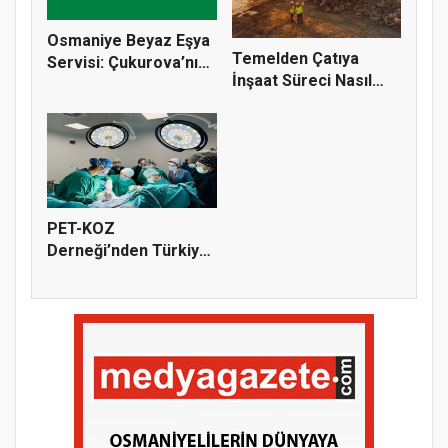
Osmaniye Beyaz Eşya
Temelden Çatıya
Servisi: Çukurova’nın
İnşaat Süreci Nasıl
Sıc...
İlerler?...
PET-KOZ
Derneği’nden Türkiye
Genelinde Örnek...