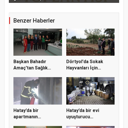
Benzer Haberler
Başkan Bahadır
Dörtyol'da Sokak
Amaç'tan Sağlık
Hayvanları İçin
Çalışanlarına...
Modern Bakım...
Hatay’da bir
Hatay’da bir evi
apartmanın
uyuşturucu
asansöründe çıkan
imalathanesine çe...