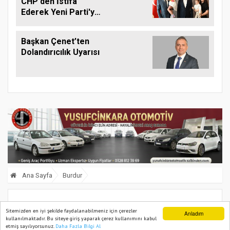
CHP'den İstifa
Ederek Yeni Parti'ye
Geçti
Başkan Çenet’ten
Dolandırıcılık Uyarısı
Ana Sayfa
Burdur
Burdur’da çıkan yangında 6 özel halk
Sitemizden en iyi şekilde faydalanabilmeniz için çerezler
Anladım
kullanılmaktadır. Bu siteye giriş yaparak çerez kullanımını kabul
otobüsü zarar gördü
etmiş sayılıyorsunuz.
Daha Fazla Bilgi Al
Ana Sayfa
Web TV
Foto Galeri
Yazarlar