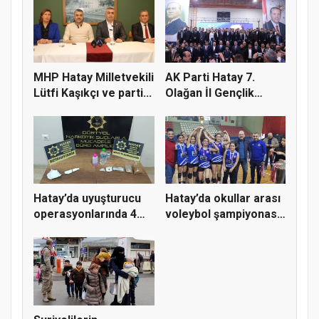
yan...
MHP Hatay Milletvekili
AK Parti Hatay 7.
Lütfi Kaşıkçı ve parti...
Olağan İl Gençlik
Kolları K...
Hatay’da uyuşturucu
Hatay’da okullar arası
operasyonlarında 4
voleybol şampiyonası
şüphel...
d...