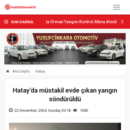
i...
Sumbas’ta Orman Yangını Kontrol Altına Alındı
Osmaniye’de T
SON DAKİKA:
Ana Sayfa
Hatay
Hatay’da müstakil evde çıkan yangın
söndürüldü
22 December, 2024, Sunday 20:18
1040