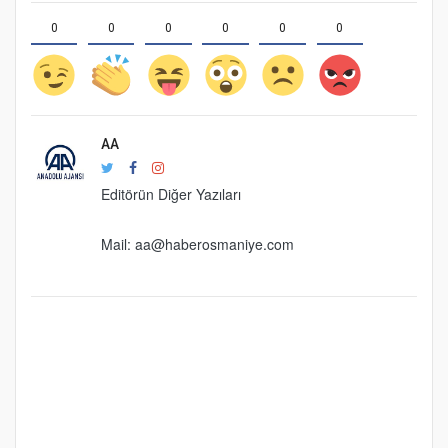
0
0
0
0
0
0
AA
Editörün Diğer Yazıları
Mail:
aa@haberosmaniye.com