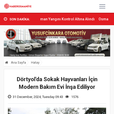
umbas’ta Orman Yangını Kontrol Altına Alındı
Osmaniye’de Tren Çar
SON DAKİKA:
Ana Sayfa
Hatay
Dörtyol'da Sokak Hayvanları İçin
Modern Bakım Evi İnşa Ediliyor
31 December, 2024, Tuesday 09:43
1576