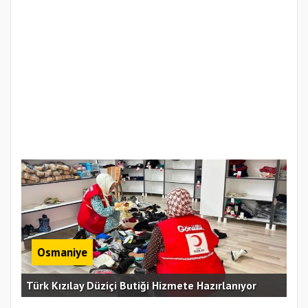
Osmaniye
Erz
Türk Kızılay Düziçi Butiği Hizmete Hazırlanıyor
Vef