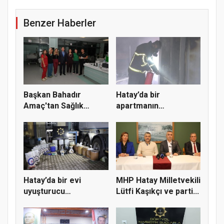
Benzer Haberler
Başkan Bahadır
Hatay’da bir
Amaç'tan Sağlık
apartmanın
Çalışanlarına...
asansöründe çıkan
yan...
Hatay’da bir evi
MHP Hatay Milletvekili
uyuşturucu
Lütfi Kaşıkçı ve parti...
imalathanesine çe...