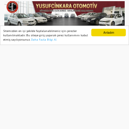
Sitemizden en iyi şekilde faydalanabilmeniz için çerezler
Anladım
kullanılmaktadır. Bu siteye giriş yaparak çerez kullanımını kabul
Ana Sayfa
Osmaniye
etmiş sayılıyorsunuz.
Daha Fazla Bilgi Al
Ana Sayfa
Web TV
Foto Galeri
Yazarlar
Gassal Maaşları Gündemde:
Vatandaşlar Maaşları Yetersiz Buldu
31 December, 2024, Tuesday 11:01
1653