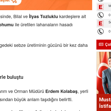
esinde, Bilal ve
kardeşlere ait
İlyas Tozluklu
ile üretilen lahanaların hasadı
tohumu
lgedeki sebze üretiminin gücünü bir kez daha
Ço
rle buluştu
Tarım ve Orman Müdürü
, yerli
Erdem Kolabaş
ısından büyük anlam taşıdığını belirtti.
Must
İstif