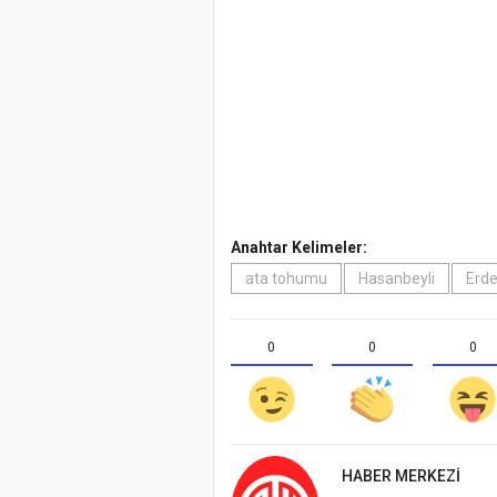
Anahtar Kelimeler:
ata tohumu
Hasanbeyli
Erd
0
0
0
HABER MERKEZI