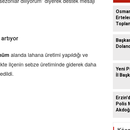
i sezonlar diliyorum” diyerek destek mesajı
Geçti
Osman
Ertele
Toplan
Ağusto
artıyor
Başka
Dolandı
alanda lahana üretimi yapıldığı ve
önüm
likte ilçenin sebze üretiminde giderek daha
Yeni P
edildi.
İl Baş
Erzin'
Polis
Akdoğa