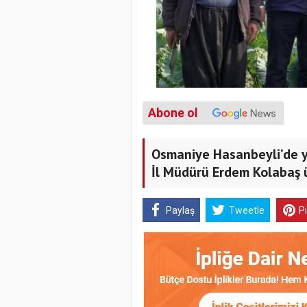
Abone ol
Osmaniye Hasanbeyli’de ye
İl Müdürü Erdem Kolabaş ür
Paylaş
Tweetle
P