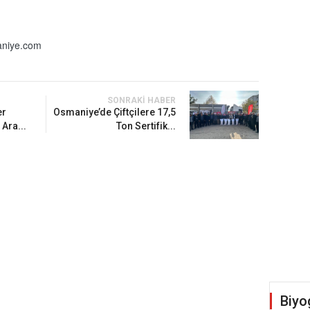
niye.com
SONRAKI HABER
er
Osmaniye’de Çiftçilere 17,5
Ara...
Ton Sertifik...
Biyo