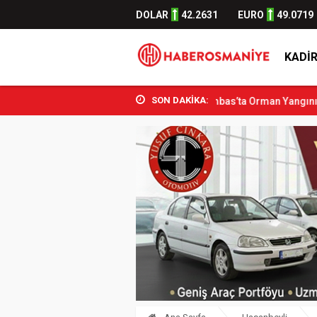
DOLAR
42.2631
EURO
49.0719
KADIR
SON DAKİKA:
sman Aşkın Bak Osmani...
Sumbas’ta Orman Yangını Kontrol Altına A