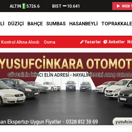
ALTIN
5726.6
BIST
10.641
WEB 
LI
DÜZIÇI
BAHÇE
SUMBAS
HASANBEYLI
TOPRAKKALE
Yazarlar
Anketler
Nö
lındı
Osmaniye’de Tren Çarpması: Genç Yaralandı
Düziçi’nde Eski