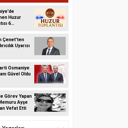
iye'de
nen Huzur
tısı 6
s'ta Yapılacak
n Çenet’ten
rıcılık Uyarısı
arti Osmaniye
kanı Güvel Oldu
de Görev Yapan
 Memuru Ayşe
n Vefat Etti