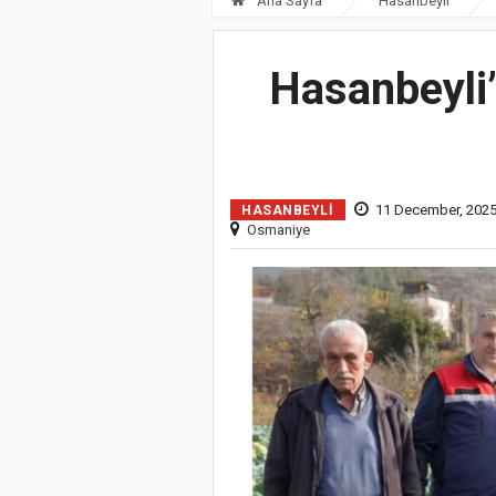
Ana Sayfa
Hasanbeyli
Hasanbeyli’
11 December, 2025
HASANBEYLI
Osmaniye