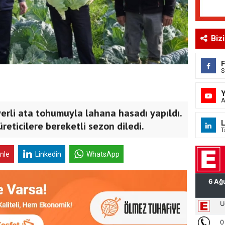
Biz
S
A
rli ata tohumuyla lahana hasadı yapıldı.
L
eticilere bereketli sezon diledi.
T
inle
Linkedin
WhatsApp