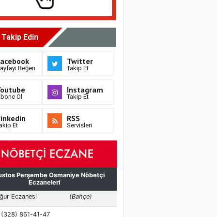
i Takip Edin
Facebook
Twitter
ayfayı Beğen
Takip Et
Youtube
Instagram
bone Ol
Takip Et
inkedin
RSS
akip Et
Servisleri