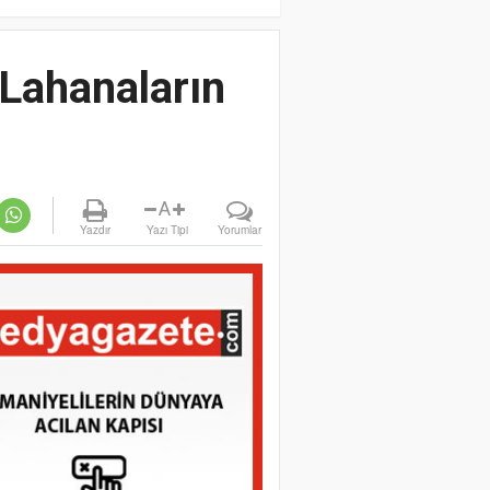
 Lahanaların
A
Yazdır
Yazı Tipi
Yorumlar