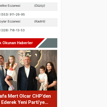
k Okunan Haberler
afa Mert Olcar CHP'den
a Ederek Yeni Parti'ye