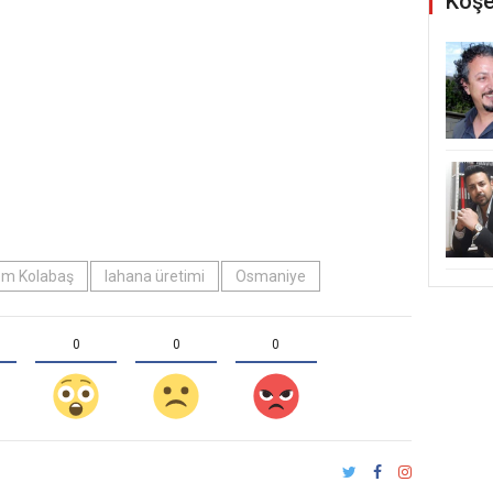
Köşe
em Kolabaş
lahana üretimi
Osmaniye
0
0
0