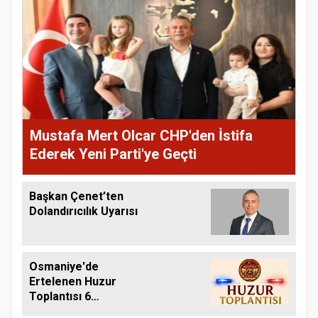
Mustafa Mert Olcar CHP'den İstifa
Ederek Yeni Parti'ye Geçti
Başkan Çenet’ten
Dolandırıcılık Uyarısı
Osmaniye'de
Ertelenen Huzur
Toplantısı 6
Ağustos'ta Yapılacak