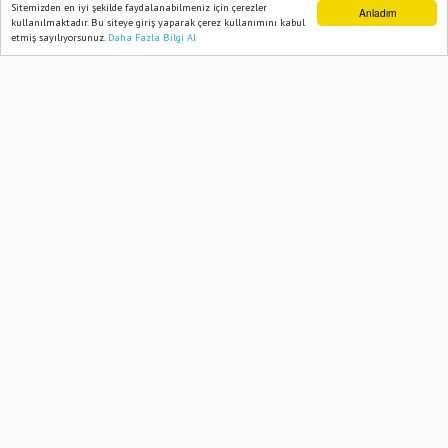
Kaya’nın X Hesabı Çalındı
Sitemizden en iyi şekilde faydalanabilmeniz için çerezler
Anladım
kullanılmaktadır. Bu siteye giriş yaparak çerez kullanımını kabul
etmiş sayılıyorsunuz.
Daha Fazla Bilgi Al
Ana Sayfa
Web TV
Foto Galeri
Yazarlar
06 December, 2024, Friday 17:31
1051
Abone ol
Cumhuriyet Halk Partisi (CHP) Osmaniye
Milletvekili ve Kadın Kolları Genel
Başkanı Asu Kaya’nın eski adı Twitter