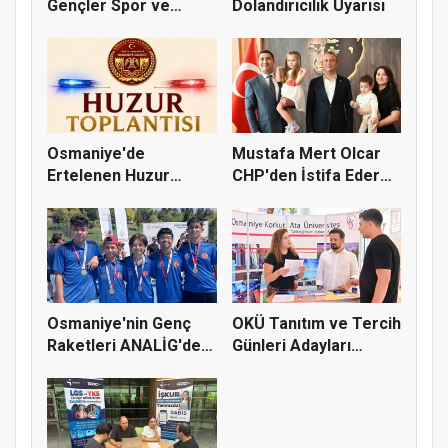
Gençler Spor ve
Dolandırıcılık Uyarısı
Doğayla Bul...
Osmaniye'de
Mustafa Mert Olcar
Ertelenen Huzur
CHP'den İstifa Ederek
Toplantısı 6 Ağus...
Yeni...
Osmaniye'nin Genç
OKÜ Tanıtım ve Tercih
Raketleri ANALİG'de
Günleri Adayları
Başarı...
Bekliy...