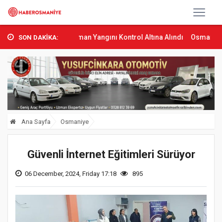
mbas’ta Orman Yangını Kontrol Altına Alındı
Osmaniye’de Tren Çar
SON DAKİKA:
Ana Sayfa
Osmaniye
Güvenli İnternet Eğitimleri Sürüyor
06 December, 2024, Friday 17:18
895