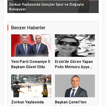
an
Zorkun Yaylasında Gençler Spor ve Doğayla
Buluşuyor
Baş
Benzer Haberler
Yeni Parti Osmaniye İl
Erzin'de Görev Yapan
Başkanı Güvel Oldu
Polis Memuru Ayşe
Akdoğa...
Zorkun Yaylasında
Başkan Çenet’ten