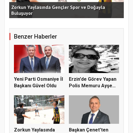
an
Zorkun Yaylasında Gençler Spor ve Doğayla
Buluşuyor
Baş
Benzer Haberler
Yeni Parti Osmaniye İl
Erzin'de Görev Yapan
Başkanı Güvel Oldu
Polis Memuru Ayşe
Akdoğa...
Zorkun Yaylasında
Başkan Çenet’ten