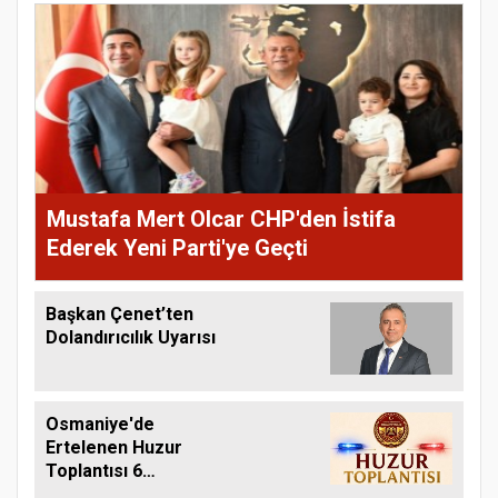
Mustafa Mert Olcar CHP'den İstifa
Ederek Yeni Parti'ye Geçti
Başkan Çenet’ten
Dolandırıcılık Uyarısı
Osmaniye'de
Ertelenen Huzur
Toplantısı 6
Ağustos'ta Yapılacak