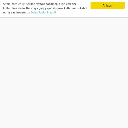
Eğitim Öğretim Yılı Törenle Başladı
Sitemizden en iyi şekilde faydalanabilmeniz için çerezler
Anladım
kullanılmaktadır. Bu siteye giriş yaparak çerez kullanımını kabul
etmiş sayılıyorsunuz.
Daha Fazla Bilgi Al
Ana Sayfa
Web TV
Foto Galeri
Yazarlar
09 September, 2024, Monday 17:29
1085
Abone ol
Osmaniye’de 2024-2025 Eğitim Öğretim
Yılı, Atatürk Ortaokulu’nda düzenlenen