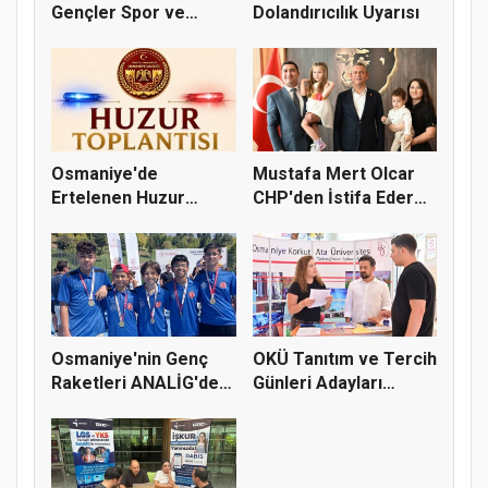
Gençler Spor ve
Dolandırıcılık Uyarısı
Doğayla Bul...
Osmaniye'de
Mustafa Mert Olcar
Ertelenen Huzur
CHP'den İstifa Ederek
Toplantısı 6 Ağus...
Yeni...
Osmaniye'nin Genç
OKÜ Tanıtım ve Tercih
Raketleri ANALİG'de
Günleri Adayları
Başarı...
Bekliy...