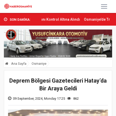
rman Yangını Kontrol Altına Alındı
Osmaniye’de Tren Çarpması: Ge
SON DAKİKA:
Ana Sayfa
Osmaniye
Deprem Bölgesi Gazetecileri Hatay’da
Bir Araya Geldi
09 September, 2024, Monday 17:25
862