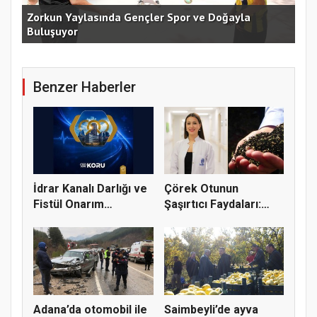
an
Zorkun Yaylasında Gençler Spor ve Doğayla
Buluşuyor
Baş
Benzer Haberler
İdrar Kanalı Darlığı ve
Çörek Otunun
Fistül Onarım
Şaşırtıcı Faydaları:
Ameliya...
Binbir Derd...
Adana’da otomobil ile
Saimbeyli’de ayva