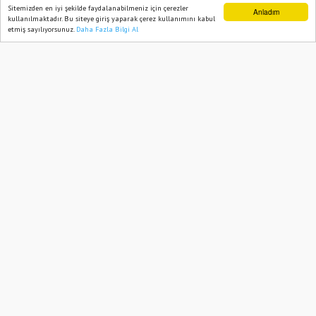
Bahçe’de 50 yataklı hastane inşaatına
Sitemizden en iyi şekilde faydalanabilmeniz için çerezler
Anladım
kullanılmaktadır. Bu siteye giriş yaparak çerez kullanımını kabul
başlandı
etmiş sayılıyorsunuz.
Daha Fazla Bilgi Al
Ana Sayfa
Web TV
Foto Galeri
Yazarlar
17 December, 2021, Friday 14:03
2758
Abone ol
Osmaniye’nin Bahçe ilçesinde 50 yataklı