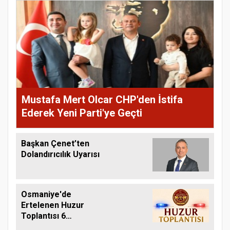
Mustafa Mert Olcar CHP'den İstifa
Ederek Yeni Parti'ye Geçti
Başkan Çenet’ten
Dolandırıcılık Uyarısı
Osmaniye'de
Ertelenen Huzur
Toplantısı 6
Ağustos'ta Yapılacak