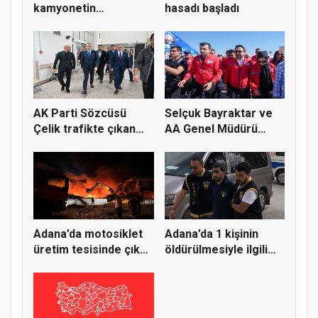
kamyonetin
hasadı başladı
çarpışması s...
AK Parti Sözcüsü
Selçuk Bayraktar ve
Çelik trafikte çıkan
AA Genel Müdürü
kavgada...
Karagöz T...
Adana’da motosiklet
Adana’da 1 kişinin
üretim tesisinde çıkan
öldürülmesiyle ilgili
ya...
göza...