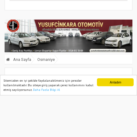
Ana Sayfa
Osmaniye
Osmaniye’de Toplu Taşıma Araçlarına
Sitemizden en iyi şekilde faydalanabilmeniz için çerezler
Anladım
kullanılmaktadır. Bu siteye giriş yaparak çerez kullanımını kabul
“Sesli Anons Sistemi” Denetimi
etmiş sayılıyorsunuz.
Daha Fazla Bilgi Al
Ana Sayfa
Web TV
Foto Galeri
Yazarlar
22 March, 2025, Saturday 09:53
887