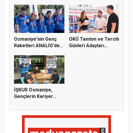
Toplantısı 6 Ağus...
Yeni...
Osmaniye'nin Genç
OKÜ Tanıtım ve Tercih
Raketleri ANALİG'de
Günleri Adayları
Başarı...
Bekliy...
İŞKUR Osmaniye,
Gençlerin Kariyer
Yolculuğuna...