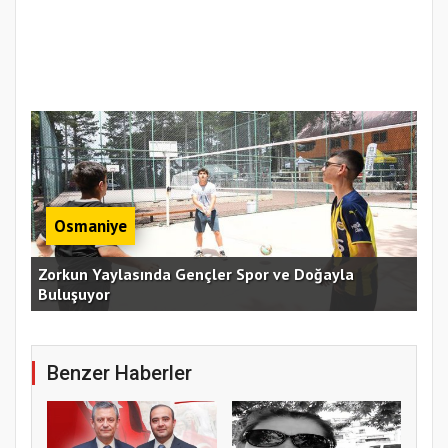
Osmaniye
an
Zorkun Yaylasında Gençler Spor ve Doğayla
Buluşuyor
Baş
Benzer Haberler