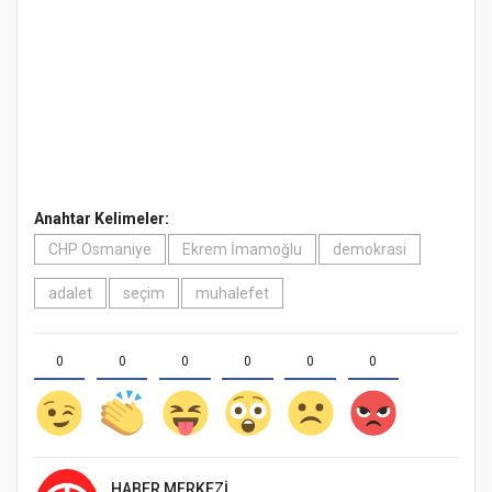
Anahtar Kelimeler:
CHP Osmaniye
Ekrem İmamoğlu
demokrasi
adalet
seçim
muhalefet
0
0
0
0
0
0
HABER MERKEZI