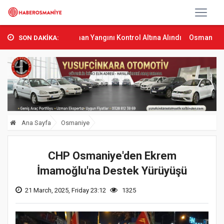
bas’ta Orman Yangını Kontrol Altına Alındı
Osmaniye’de Tren Çarp
SON DAKİKA:
Ana Sayfa
Osmaniye
CHP Osmaniye'den Ekrem
İmamoğlu'na Destek Yürüyüşü
21 March, 2025, Friday 23:12
1325