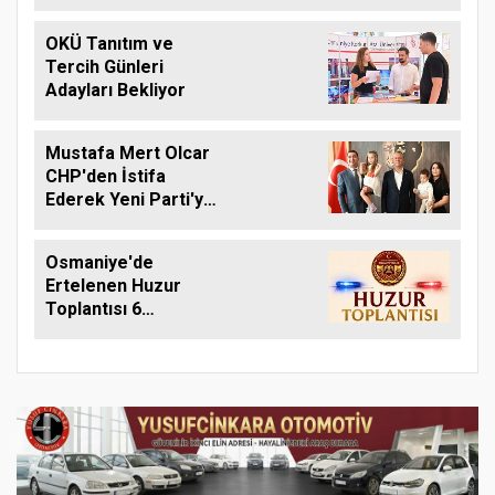
OKÜ Tanıtım ve
Tercih Günleri
Adayları Bekliyor
Mustafa Mert Olcar
CHP'den İstifa
Ederek Yeni Parti'ye
Geçti
Osmaniye'de
Ertelenen Huzur
Toplantısı 6
Ağustos'ta Yapılacak