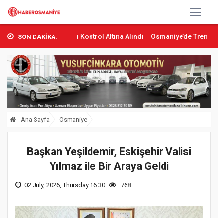
 Yangını Kontrol Altına Alındı
Osmaniye’de Tren Çarpması: Genç Y
SON DAKİKA:
Ana Sayfa
Osmaniye
Başkan Yeşildemir, Eskişehir Valisi
Yılmaz ile Bir Araya Geldi
02 July, 2026, Thursday 16:30
768