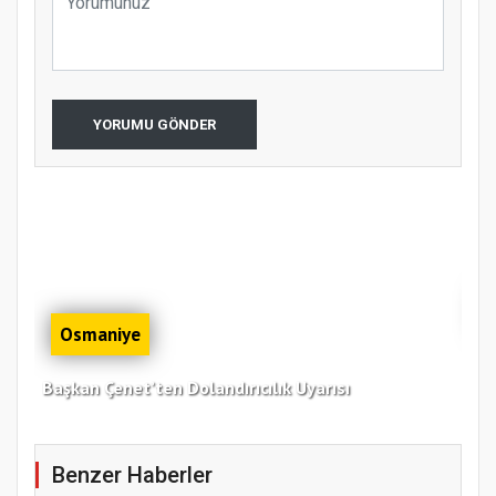
YORUMU GÖNDER
Osmaniye
Osm
Başkan Çenet’ten Dolandırıcılık Uyarısı
Ağu
Benzer Haberler