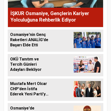
İŞKUR Osmaniye, Gençlerin Kariyer
Yolculuğuna Rehberlik Ediyor
Osmaniye'nin Genç
Raketleri ANALİG'de
Başarı Elde Etti
OKÜ Tanıtım ve
Tercih Günleri
Adayları Bekliyor
Mustafa Mert Olcar
CHP'den İstifa
Ederek Yeni Parti'ye
Geçti
Osmaniye'de