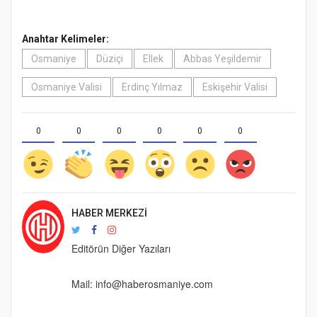
Anahtar Kelimeler:
Osmaniye
Düziçi
Ellek
Abbas Yeşildemir
Osmaniye Valisi
Erdinç Yılmaz
Eskişehir Valisi
0
0
0
0
0
0
HABER MERKEZI
Editörün Diğer Yazıları
Mail:
info@haberosmaniye.com