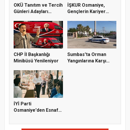
OKÜ Tanıtım ve Tercih
İŞKUR Osmaniye,
Günleri Adayları
Gençlerin Kariyer
Bekliy...
Yolculuğuna...
CHP İl Başkanlığı
Sumbas'ta Orman
Minibüsü Yenileniyor
Yangınlarına Karşı
Emniyetten...
İYİ Parti
Osmaniye'den Esnaf
Ziyareti: "Bir D...