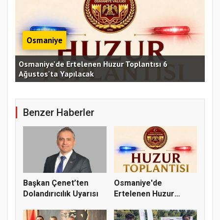
Osmaniye
Osmaniye'de Ertelenen Huzur Toplantısı 6
Ağustos'ta Yapılacak
OKÜ
Benzer Haberler
Başkan Çenet’ten
Osmaniye'de
Dolandırıcılık Uyarısı
Ertelenen Huzur
Toplantısı 6 Ağus...