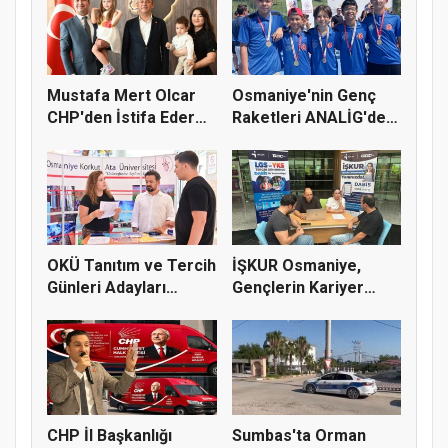
Mustafa Mert Olcar
Osmaniye'nin Genç
CHP'den İstifa Ederek
Raketleri ANALİG'de
Yeni...
Başarı...
OKÜ Tanıtım ve Tercih
İŞKUR Osmaniye,
Günleri Adayları
Gençlerin Kariyer
Bekliy...
Yolculuğuna...
CHP İl Başkanlığı
Sumbas'ta Orman