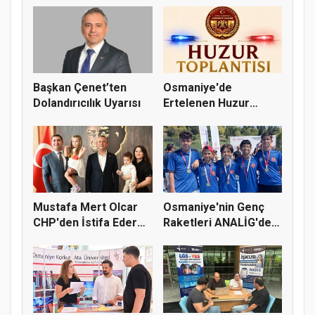
Başkan Çenet’ten
Osmaniye'de
Dolandırıcılık Uyarısı
Ertelenen Huzur
Toplantısı 6 Ağus...
Mustafa Mert Olcar
Osmaniye'nin Genç
CHP'den İstifa Ederek
Raketleri ANALİG'de
Yeni...
Başarı...