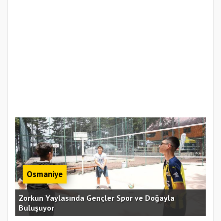
Osmaniye
an
Zorkun Yaylasında Gençler Spor ve Doğayla
Buluşuyor
Baş