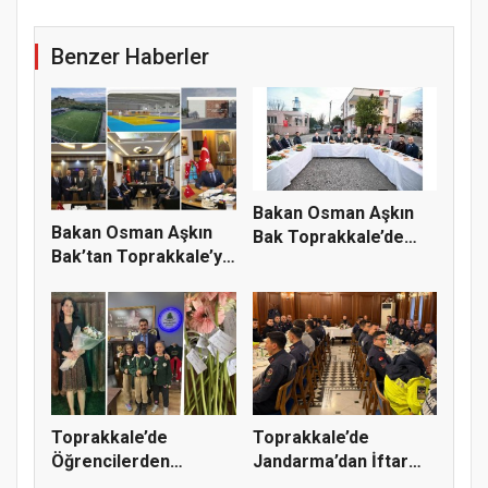
Benzer Haberler
Bakan Osman Aşkın
Bakan Osman Aşkın
Bak Toprakkale’de
Bak’tan Toprakkale’ye
Vatandaşl...
Spor...
Toprakkale’de
Toprakkale’de
Öğrencilerden
Jandarma’dan İftar
Fatmanur Çelik Öğ...
Programı: Pr...