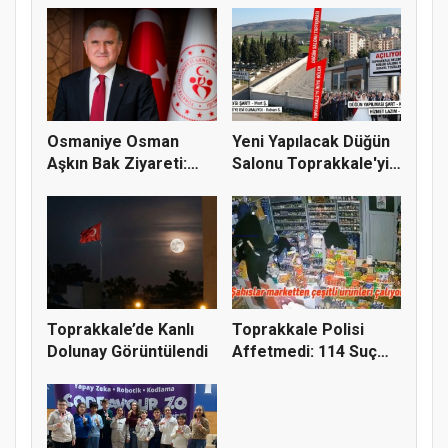
Osmaniye Osman
Yeni Yapılacak Düğün
Aşkın Bak Ziyareti:
Salonu Toprakkale'yi
Toprakkale...
İki...
Toprakkale’de Kanlı
Toprakkale Polisi
Dolunay Görüntülendi
Affetmedi: 114 Suç
Kaydı Bu...