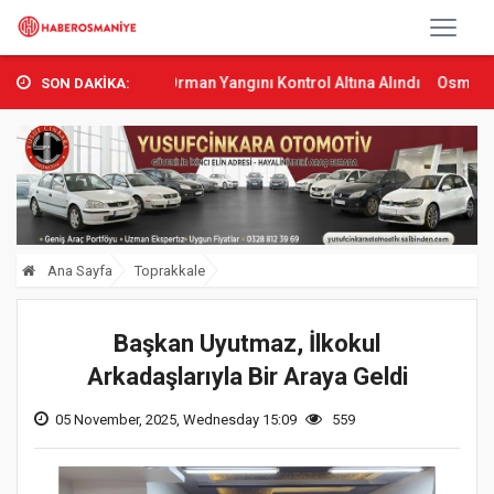
Sumbas’ta Orman Yangını Kontrol Altına Alındı
Osmaniye’de Tren 
SON DAKİKA:
Ana Sayfa
Toprakkale
Başkan Uyutmaz, İlkokul
Arkadaşlarıyla Bir Araya Geldi
05 November, 2025, Wednesday 15:09
559