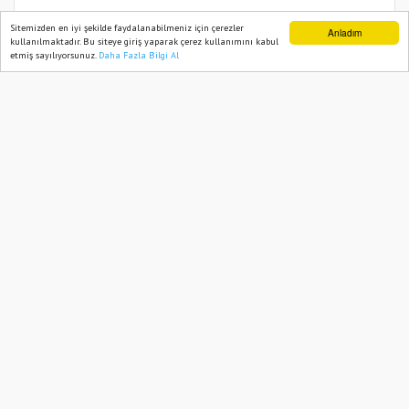
DEM Parti Eş Başkanı Bakırhan,
Sitemizden en iyi şekilde faydalanabilmeniz için çerezler
Anladım
kullanılmaktadır. Bu siteye giriş yaparak çerez kullanımını kabul
Osmaniye’ye geliyor
etmiş sayılıyorsunuz.
Daha Fazla Bilgi Al
Ana Sayfa
Web TV
Foto Galeri
Yazarlar
05 November, 2025, Wednesday 15:50
621
Abone ol
DEM Parti Eş Genel Başkanı Tuncer