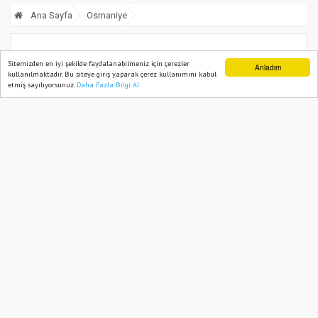
Ana Sayfa
Osmaniye
Osmaniye’de Trafiğe Kayıtlı Araç
Sitemizden en iyi şekilde faydalanabilmeniz için çerezler
Anladım
kullanılmaktadır. Bu siteye giriş yaparak çerez kullanımını kabul
Sayısı 229.225’e Ulaştı
etmiş sayılıyorsunuz.
Daha Fazla Bilgi Al
Ana Sayfa
Web TV
Foto Galeri
Yazarlar
22 January, 2025, Wednesday 14:22
1563
Abone ol