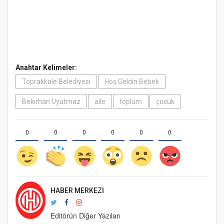
Anahtar Kelimeler:
Toprakkale Belediyesi
Hoş Geldin Bebek
Bekirhan Uyutmaz
aile
toplum
çocuk
0
0
0
0
0
0
HABER MERKEZI
Editörün Diğer Yazıları