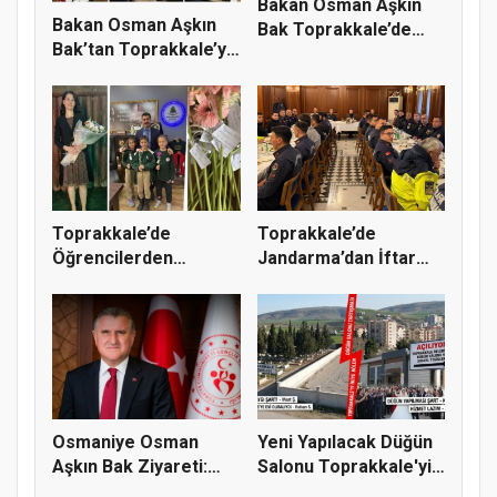
Bakan Osman Aşkın
Bakan Osman Aşkın
Bak Toprakkale’de
Bak’tan Toprakkale’ye
Vatandaşl...
Spor...
Toprakkale’de
Toprakkale’de
Öğrencilerden
Jandarma’dan İftar
Fatmanur Çelik Öğ...
Programı: Pr...
Osmaniye Osman
Yeni Yapılacak Düğün
Aşkın Bak Ziyareti:
Salonu Toprakkale'yi
Toprakkale...
İki...