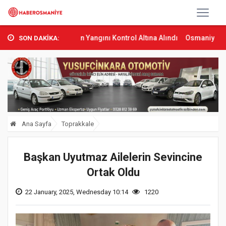
as’ta Orman Yangını Kontrol Altına Alındı
Osmaniye’de Tren Çarpm
SON DAKİKA:
Ana Sayfa
Toprakkale
Başkan Uyutmaz Ailelerin Sevincine
Ortak Oldu
22 January, 2025, Wednesday 10:14
1220