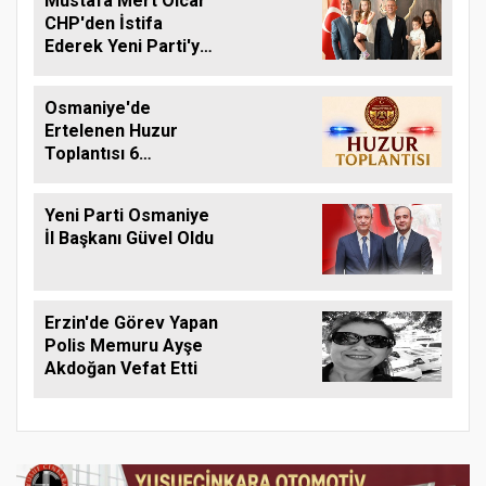
Mustafa Mert Olcar
CHP'den İstifa
Ederek Yeni Parti'ye
Geçti
Osmaniye'de
Ertelenen Huzur
Toplantısı 6
Ağustos'ta Yapılacak
Yeni Parti Osmaniye
İl Başkanı Güvel Oldu
Erzin'de Görev Yapan
Polis Memuru Ayşe
Akdoğan Vefat Etti