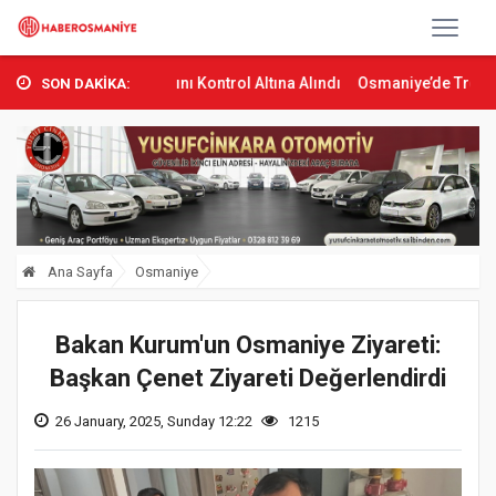
rman Yangını Kontrol Altına Alındı
Osmaniye’de Tren Çarpması: Ge
SON DAKİKA:
Ana Sayfa
Osmaniye
Bakan Kurum'un Osmaniye Ziyareti:
Başkan Çenet Ziyareti Değerlendirdi
26 January, 2025, Sunday 12:22
1215