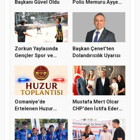
Başkanı Güvel Oldu
Polis Memuru Ayşe
Akdoğa...
Zorkun Yaylasında
Başkan Çenet’ten
Gençler Spor ve
Dolandırıcılık Uyarısı
Doğayla Bul...
Osmaniye'de
Mustafa Mert Olcar
Ertelenen Huzur
CHP'den İstifa Ederek
Toplantısı 6 Ağus...
Yeni...