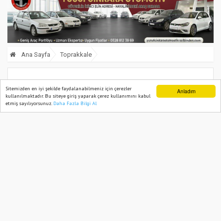
Ana Sayfa
Toprakkale
Başkan Uyutmaz'dan Örnek Uygulama:
Sitemizden en iyi şekilde faydalanabilmeniz için çerezler
Anladım
kullanılmaktadır. Bu siteye giriş yaparak çerez kullanımını kabul
Makam Arabası Gelin Arabası Oldu
etmiş sayılıyorsunuz.
Daha Fazla Bilgi Al
Ana Sayfa
Web TV
Foto Galeri
Yazarlar
26 January, 2025, Sunday 17:32
1203