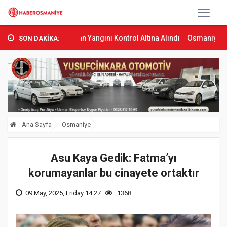
as’ta Orman Yangını Kontrol Altına Alındı
Osmaniye’de Tren Çarpm
SON DAKİKA:
Ana Sayfa
Osmaniye
Asu Kaya Gedik: Fatma’yı
korumayanlar bu cinayete ortaktır
09 May, 2025, Friday 14:27
1368