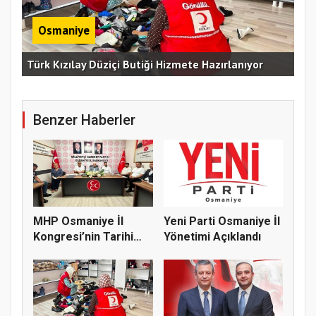
Osmaniye
Erz
Türk Kızılay Düziçi Butiği Hizmete Hazırlanıyor
Vef
Benzer Haberler
MHP Osmaniye İl
Yeni Parti Osmaniye İl
Kongresi’nin Tarihi
Yönetimi Açıklandı
Belli Old...