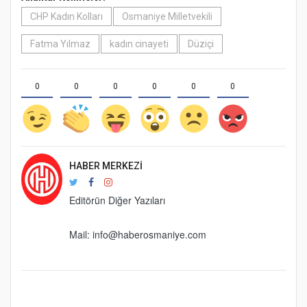
CHP Kadın Kolları
Osmaniye Milletvekili
Fatma Yılmaz
kadın cinayeti
Düziçi
0
0
0
0
0
0
HABER MERKEZI
Editörün Diğer Yazıları
Mail:
info@haberosmaniye.com