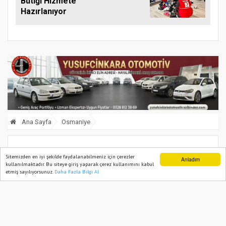
Butiği Hizmete
Hazırlanıyor
Ana Sayfa
Osmaniye
Osmaniye’de Geleneksel Çocuk
Sitemizden en iyi şekilde faydalanabilmeniz için çerezler
Anladım
kullanılmaktadır. Bu siteye giriş yaparak çerez kullanımını kabul
Oyunlarıyla Neşeli Şenlik
etmiş sayılıyorsunuz.
Daha Fazla Bilgi Al
Ana Sayfa
Web TV
Foto Galeri
Yazarlar
09 May, 2025, Friday 16:27
710