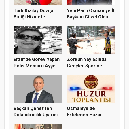
Türk Kızılay Düziçi
Yeni Parti Osmaniye İl
Butiği Hizmete
Başkanı Güvel Oldu
Hazırlanıy...
Erzin'de Görev Yapan
Zorkun Yaylasında
Polis Memuru Ayşe
Gençler Spor ve
Akdoğa...
Doğayla Bul...
Başkan Çenet’ten
Osmaniye'de
Dolandırıcılık Uyarısı
Ertelenen Huzur
Toplantısı 6 Ağus...