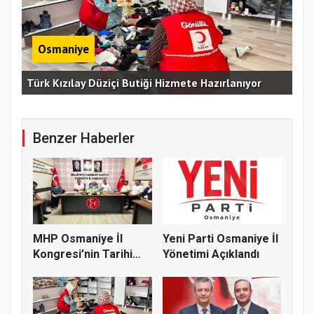
Osmaniye
Erz
Türk Kızılay Düziçi Butiği Hizmete Hazırlanıyor
Vef
Benzer Haberler
MHP Osmaniye İl
Yeni Parti Osmaniye İl
Kongresi’nin Tarihi
Yönetimi Açıklandı
Belli Old...