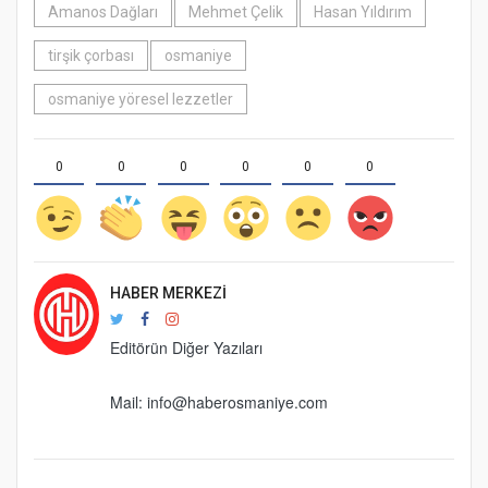
Amanos Dağları
Mehmet Çelik
Hasan Yıldırım
tirşik çorbası
osmaniye
osmaniye yöresel lezzetler
0
0
0
0
0
0
HABER MERKEZI
Editörün Diğer Yazıları
Mail:
info@haberosmaniye.com