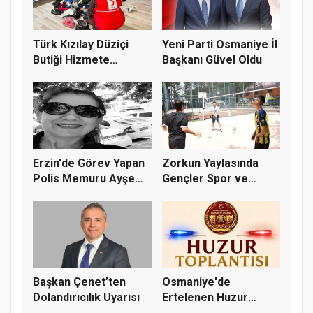
Türk Kızılay Düziçi
Yeni Parti Osmaniye İl
Butiği Hizmete
Başkanı Güvel Oldu
Hazırlanıy...
Erzin'de Görev Yapan
Zorkun Yaylasında
Polis Memuru Ayşe
Gençler Spor ve
Akdoğa...
Doğayla Bul...
Başkan Çenet’ten
Osmaniye'de
Dolandırıcılık Uyarısı
Ertelenen Huzur
Toplantısı 6 Ağus...