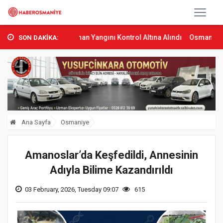
mbas’ta Orman Yangını Kontrol Altına Alındı
Osmaniye’de Tren Çarp
SON DAKİKA:
Ana Sayfa
Osmaniye
Amanoslar’da Keşfedildi, Annesinin
Adıyla Bilime Kazandırıldı
03 February, 2026, Tuesday 09:07
615