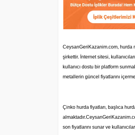
CeysanGeriKazanim.com, hurda m
şirkettir. İnternet sitesi, kullanıcı
kullanıcı dostu bir platform sunma
metallerin güncel fiyatlarını içerm
Çinko hurda fiyatları, başlıca hur
almaktadır.
CeysanGeriKazanim.com
son fiyatlarını sunar ve kullanıcıl