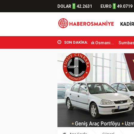
DOLAR
42.2631
EURO
49.0719
KADIR
SON DAKİKA:
ik ve Spor Bakanı Osman Aşkın Bak Osmani...
Sumbas’ta Orman Yang