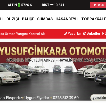
ALTIN
5726.6
BIST
10.641
WEB 
LI
DÜZIÇI
BAHÇE
SUMBAS
HASANBEYLI
TOPRAKKALE
Yazarlar
Anketler
Nö
ını Kontrol Altına Alındı
Osmaniye’de Tren Çarpması: Genç Yarala