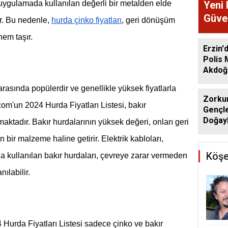
Yeni 
 uygulamada kullanılan değerli bir metalden elde
Güve
r. Bu nedenle,
hurda çinko fiyatları
, geri dönüşüm
nem taşır.
Erzin'
Polis
Akdoğa
arasında popülerdir ve genellikle yüksek fiyatlarla
Zorkun
'un 2024 Hurda Fiyatları Listesi, bakır
Gençle
Doğayl
maktadır. Bakır hurdalarının yüksek değeri, onları geri
ir malzeme haline getirir. Elektrik kabloları,
Köşe
a kullanılan bakır hurdaları, çevreye zarar vermeden
nılabilir.
rda Fiyatları Listesi sadece çinko ve bakır