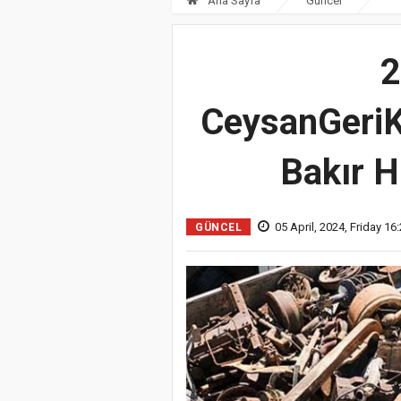
Ana Sayfa
Güncel
2
CeysanGeriKa
Bakır H
05 April, 2024, Friday 16
GÜNCEL