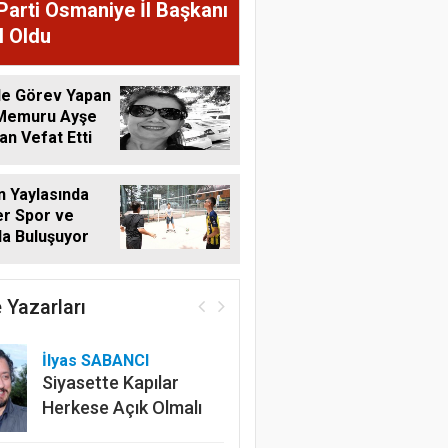
Parti Osmaniye İl Başkanı
l Oldu
de Görev Yapan
 Memuru Ayşe
n Vefat Etti
 Yaylasında
r Spor ve
a Buluşuyor
 Yazarları
İlyas SABANCI
Siyasette Kapılar
Herkese Açık Olmalı