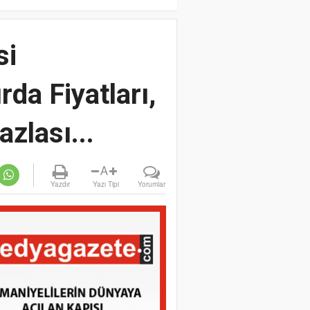
si
da Fiyatları,
zlası...
A
Yazdır
Yazı Tipi
Yorumlar