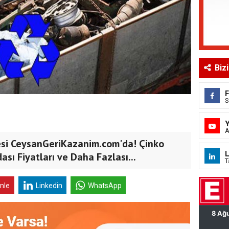
Biz
S
A
tesi CeysanGeriKazanim.com'da! Çinko
L
ası Fiyatları ve Daha Fazlası...
T
inle
Linkedin
WhatsApp