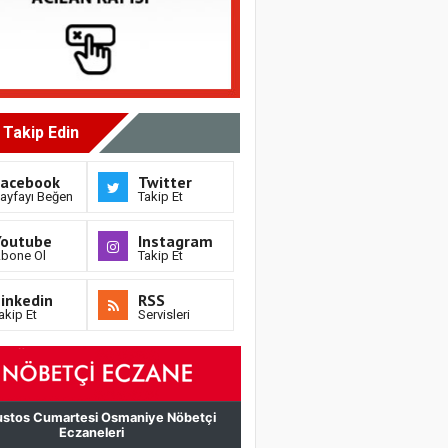
i Takip Edin
Facebook
Twitter
ayfayı Beğen
Takip Et
Youtube
Instagram
bone Ol
Takip Et
inkedin
RSS
akip Et
Servisleri