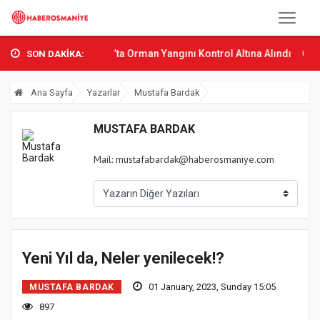
 Osmani...
Sumbas’ta Orman Yangını Kontrol Altına Alındı
Osmani
SON DAKİKA:
Ana Sayfa
Yazarlar
Mustafa Bardak
MUSTAFA BARDAK
Mail:
mustafabardak@haberosmaniye.com
Yeni Yıl da, Neler yenilecek!?
01 January, 2023, Sunday 15:05
MUSTAFA BARDAK
897