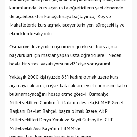
kurumlarında kurs açan usta öğreticilerin yeni dönemde
de açabilecekleri konuşulmaya başlayınca, Köy ve
Mahallelerde kurs açmak isteyenlerin yeni süreçteki iş ve
ekmekleri kesiliyordu.
Osmaniye düzeyinde düşünmem gerekirse, Kurs açma
başvuruları için masraf yapan usta öğreticilere; “Neden
böyle bir stresi yaşatıyorsunuz!?” diye soruyorum!
Yaklaşık 2000 kişi (yüzde 85’i kadın) olmak üzere kurs
açamayacakları için işsiz kalacakları, ev ekonomisine katkı
bulunamayacağını hesap etme görevi; Osmaniye
Milletvekili ve Cumhur İttifakının destekçisi MHP Genel
Başkanı Devlet Bahçeli başta olmak üzere, AKP
Milletvekilleri Derya Yanık ve Seydi Gülsoy ile CHP
Milletvekili Asu Kaya’nın TBMM’de
yapacakları konuşmalarına bırakıyorum.