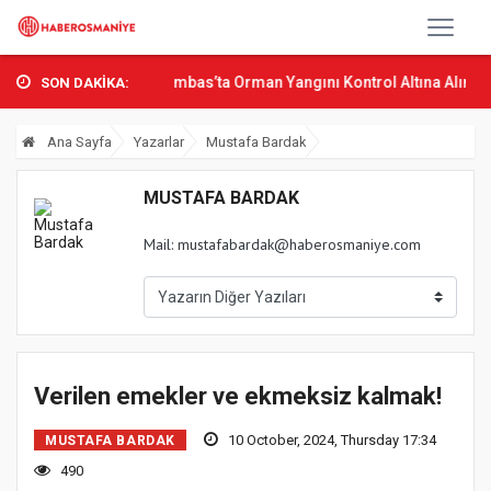
ın Bak Osmani...
Sumbas’ta Orman Yangını Kontrol Altına Alındı
O
SON DAKİKA:
Ana Sayfa
Yazarlar
Mustafa Bardak
MUSTAFA BARDAK
Mail:
mustafabardak@haberosmaniye.com
Verilen emekler ve ekmeksiz kalmak!
10 October, 2024, Thursday 17:34
MUSTAFA BARDAK
490