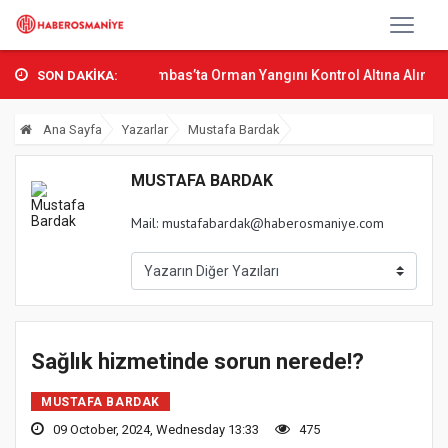
n Bak Osmani...
Sumbas’ta Orman Yangını Kontrol Altına Alındı
O
SON DAKİKA:
Ana Sayfa
Yazarlar
Mustafa Bardak
MUSTAFA BARDAK
Mail:
mustafabardak@haberosmaniye.com
Sağlık hizmetinde sorun nerede!?
MUSTAFA BARDAK
09 October, 2024, Wednesday 13:33
475