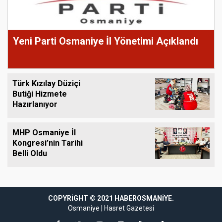
Yeni Parti Osmaniye İl Yönetimi Açıklandı
Türk Kızılay Düziçi
Butiği Hizmete
Hazırlanıyor
MHP Osmaniye İl
Kongresi’nin Tarihi
Belli Oldu
COPYRIGHT © 2021 HABEROSMANIYE.
riş
supertotobet
supertotobet giriş
imajbet
imajbet giriş
perabet
perabet gi
Osmaniye
|
Hasret Gazetesi