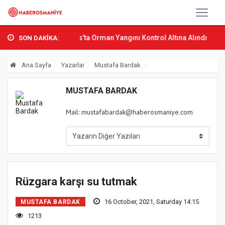
k Osmani...
Sumbas’ta Orman Yangını Kontrol Altına Alındı
Osman
SON DAKİKA:
Ana Sayfa
Yazarlar
Mustafa Bardak
MUSTAFA BARDAK
Mail:
mustafabardak@haberosmaniye.com
Rüzgara karşı su tutmak
16 October, 2021, Saturday 14:15
MUSTAFA BARDAK
1213