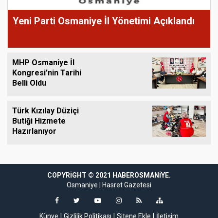
Yeni Parti Osmaniye İl Yönetimi Açıklandı
MHP Osmaniye İl
Kongresi’nin Tarihi
Belli Oldu
Türk Kızılay Düziçi
Butiği Hizmete
Hazırlanıyor
COPYRIGHT © 2021 HABEROSMANIYE.
riş
perabet
perabet giriş
coinbar
coinbar giriş
klasbahis
klasbahis giriş
super
Osmaniye
|
Hasret Gazetesi
Künye
Gizlilik Politikası
Sitene Ekle
İletişim