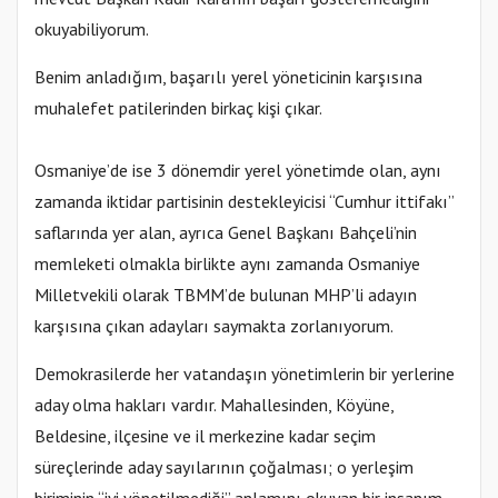
okuyabiliyorum.
Benim anladığım, başarılı yerel yöneticinin karşısına
muhalefet patilerinden birkaç kişi çıkar.
Osmaniye’de ise 3 dönemdir yerel yönetimde olan, aynı
zamanda iktidar partisinin destekleyicisi “Cumhur ittifakı”
saflarında yer alan, ayrıca Genel Başkanı Bahçeli’nin
memleketi olmakla birlikte aynı zamanda Osmaniye
Milletvekili olarak TBMM’de bulunan MHP’li adayın
karşısına çıkan adayları saymakta zorlanıyorum.
Demokrasilerde her vatandaşın yönetimlerin bir yerlerine
aday olma hakları vardır. Mahallesinden, Köyüne,
Beldesine, ilçesine ve il merkezine kadar seçim
süreçlerinde aday sayılarının çoğalması; o yerleşim
biriminin “iyi yönetilmediği” anlamını okuyan bir insanım.