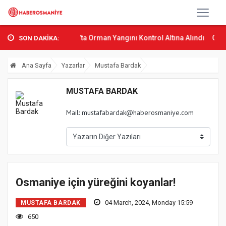
 Osmani...
Sumbas’ta Orman Yangını Kontrol Altına Alındı
Osmani
SON DAKİKA:
Ana Sayfa
Yazarlar
Mustafa Bardak
MUSTAFA BARDAK
Mail:
mustafabardak@haberosmaniye.com
Osmaniye için yüreğini koyanlar!
04 March, 2024, Monday 15:59
MUSTAFA BARDAK
650