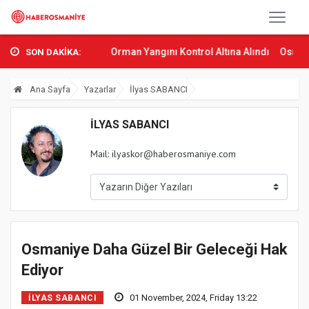
mani...
Sumbas’ta Orman Yangını Kontrol Altına Alındı
Osmaniye’
SON DAKİKA:
Ana Sayfa
Yazarlar
İlyas SABANCI
İLYAS SABANCI
Mail:
ilyaskor@haberosmaniye.com
Osmaniye Daha Güzel Bir Geleceği Hak
Ediyor
01 November, 2024, Friday 13:22
İLYAS SABANCI