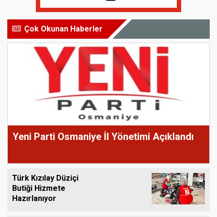
Çok Okunan Haberler
Yeni Parti Osmaniye İl Yönetimi Açıklandı
Türk Kızılay Düziçi
Butiği Hizmete
Hazırlanıyor