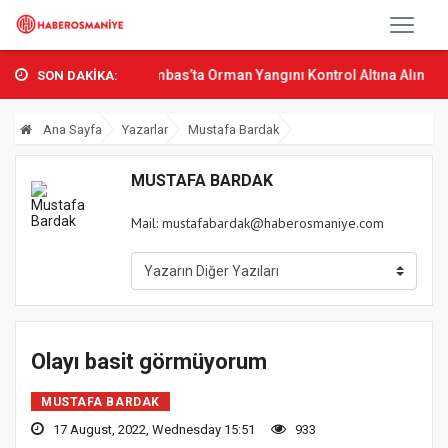
n Bak Osmani...
Sumbas’ta Orman Yangını Kontrol Altına Alındı
Os
SON DAKİKA:
Ana Sayfa
Yazarlar
Mustafa Bardak
MUSTAFA BARDAK
Mail:
mustafabardak@haberosmaniye.com
Olayı basit görmüyorum
MUSTAFA BARDAK
17 August, 2022, Wednesday 15:51
933