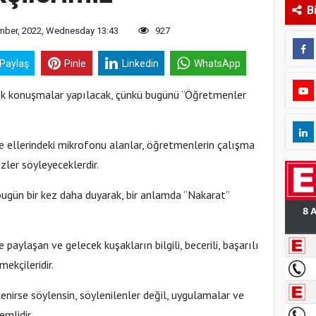
B
ber, 2022, Wednesday 13:43
927
 Paylaş
Pinle
Linkedin
WhatsApp
k konuşmalar yapılacak, çünkü bugünü “Öğretmenler
ve ellerindeki mikrofonu alanlar, öğretmenlerin çalışma
özler söyleyeceklerdir.
ugün bir kez daha duyarak, bir anlamda “Nakarat”
e paylaşan ve gelecek kuşakların bilgili, becerili, başarılı
ekçileridir.
lenirse söylensin, söylenilenler değil, uygulamalar ve
emlidir.