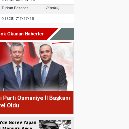
ok Okunan Haberler
i Parti Osmaniye İl Başkanı
el Oldu
n'de Görev Yapan
is Memuru Ayşe