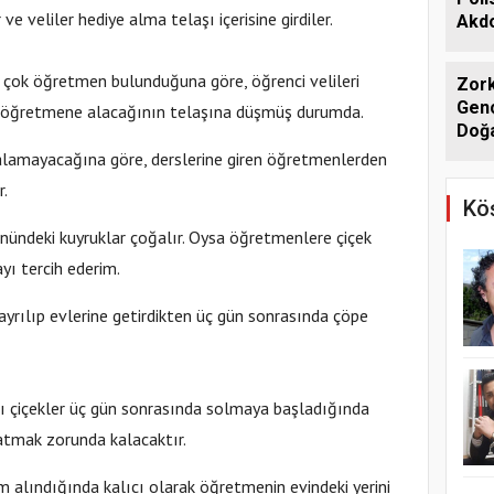
 veliler hediye alma telaşı içerisine girdiler.
Akdo
en çok öğretmen bulunduğuna göre, öğrenci velileri
Zork
Genç
i öğretmene alacağının telaşına düşmüş durumda.
Doğa
alamayacağına göre, derslerine giren öğretmenlerden
r.
Köş
önündeki kuyruklar çoğalır. Oysa öğretmenlere çiçek
yı tercih ederim.
ayrılıp evlerine getirdikten üç gün sonrasında çöpe
nlı çiçekler üç gün sonrasında solmaya başladığında
atmak zorunda kalacaktır.
 alındığında kalıcı olarak öğretmenin evindeki yerini