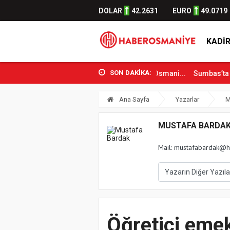
DOLAR
42.2631
EURO
49.0719
KADIR
SON DAKİKA:
ençlik ve Spor Bakanı Osman Aşkın Bak Osmani...
Sumbas’ta Orman 
Ana Sayfa
Yazarlar
M
MUSTAFA BARDA
Mail:
mustafabardak@h
Öğretici emek