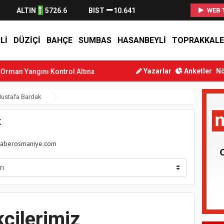
ALTIN
5726.6
BIST
10.641
WEB 
LI
DÜZIÇI
BAHÇE
SUMBAS
HASANBEYLI
TOPRAKKALE
Yazarlar
Anketler
Nö
Yangını Kontrol Altına Alındı
Osmaniye’de Tren Çarpması: Genç Ya
ustafa Bardak
K
aberosmaniye.com
çilerimiz