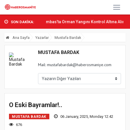
ın Bak Osmani...
Sumbas’ta Orman Yangını Kontrol Altına Alındı
O
SON DAKİKA:
Ana Sayfa
Yazarlar
Mustafa Bardak
MUSTAFA BARDAK
Mail:
mustafabardak@haberosmaniye.com
O Eski Bayramlar!..
06 January, 2025, Monday 12:42
MUSTAFA BARDAK
676