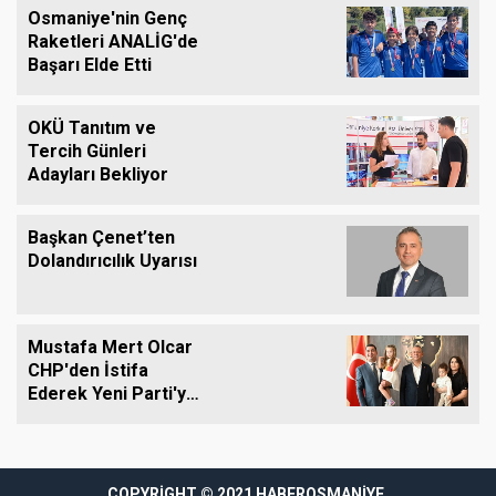
Osmaniye'nin Genç
Raketleri ANALİG'de
Başarı Elde Etti
OKÜ Tanıtım ve
Tercih Günleri
Adayları Bekliyor
Başkan Çenet’ten
Dolandırıcılık Uyarısı
Mustafa Mert Olcar
CHP'den İstifa
Ederek Yeni Parti'ye
Geçti
cel
grandpashabet
COPYRIGHT © 2021 HABEROSMANIYE.
grandpashabet giriş
grandpashabet giriş
grandpashab