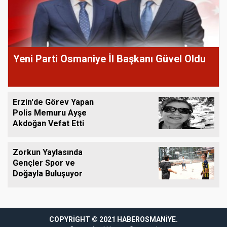
Yeni Parti Osmaniye İl Başkanı Güvel Oldu
Erzin'de Görev Yapan
Polis Memuru Ayşe
Akdoğan Vefat Etti
Zorkun Yaylasında
Gençler Spor ve
Doğayla Buluşuyor
COPYRIGHT © 2021 HABEROSMANIYE.
dpashabet
grandpashabet giriş
grandpashabet giriş
grandpashabet
gran