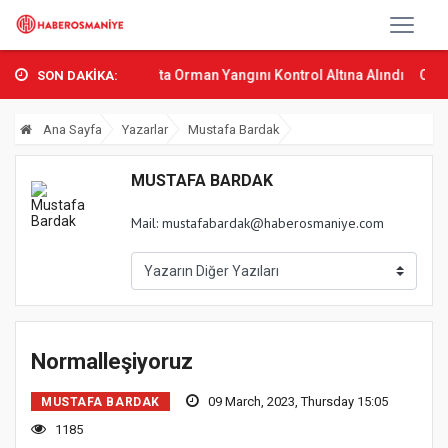
 Osmani...
Sumbas’ta Orman Yangını Kontrol Altına Alındı
Osmaniy
SON DAKİKA:
Ana Sayfa
Yazarlar
Mustafa Bardak
MUSTAFA BARDAK
Mail:
mustafabardak@haberosmaniye.com
Normalleşiyoruz
09 March, 2023, Thursday 15:05
MUSTAFA BARDAK
1185