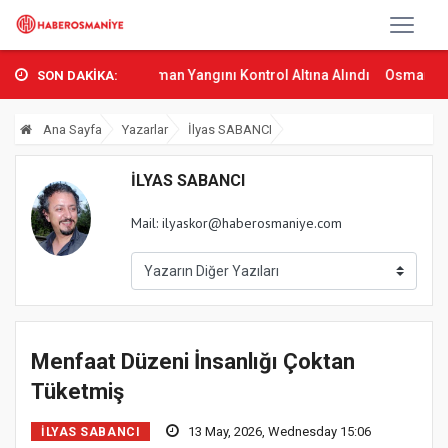
...
Sumbas’ta Orman Yangını Kontrol Altına Alındı
Osmaniye’de T
SON DAKİKA:
Ana Sayfa
Yazarlar
İlyas SABANCI
İLYAS SABANCI
Mail:
ilyaskor@haberosmaniye.com
Menfaat Düzeni İnsanlığı Çoktan
Tüketmiş
13 May, 2026, Wednesday 15:06
İLYAS SABANCI