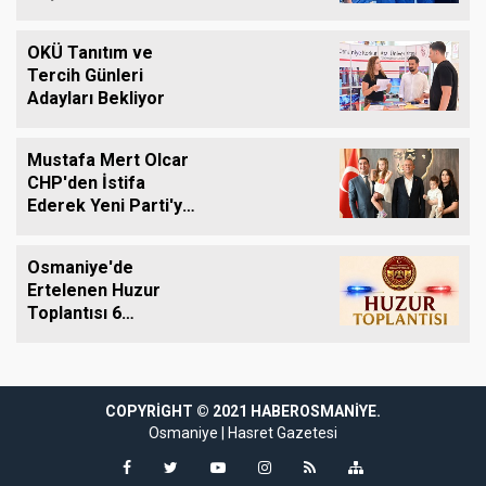
OKÜ Tanıtım ve
Tercih Günleri
Adayları Bekliyor
Mustafa Mert Olcar
CHP'den İstifa
Ederek Yeni Parti'ye
Geçti
Osmaniye'de
Ertelenen Huzur
Toplantısı 6
Ağustos'ta Yapılacak
dpashabet
grandpashabet giriş
COPYRIGHT © 2021 HABEROSMANIYE.
grandpashabet giriş
grandpashabet
gran
Osmaniye
|
Hasret Gazetesi