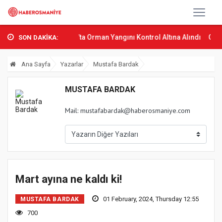
 Osmani...
Sumbas’ta Orman Yangını Kontrol Altına Alındı
Osmaniy
SON DAKİKA:
Ana Sayfa
Yazarlar
Mustafa Bardak
MUSTAFA BARDAK
Mail:
mustafabardak@haberosmaniye.com
Mart ayına ne kaldı ki!
01 February, 2024, Thursday 12:55
MUSTAFA BARDAK
700