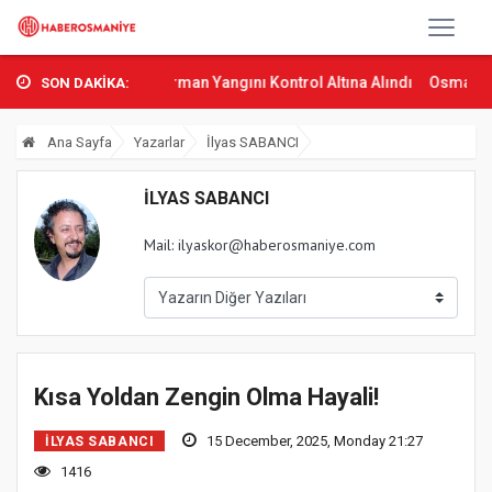
i...
Sumbas’ta Orman Yangını Kontrol Altına Alındı
Osmaniye’de T
SON DAKİKA:
Ana Sayfa
Yazarlar
İlyas SABANCI
İLYAS SABANCI
Mail:
ilyaskor@haberosmaniye.com
Kısa Yoldan Zengin Olma Hayali!
15 December, 2025, Monday 21:27
İLYAS SABANCI
1416