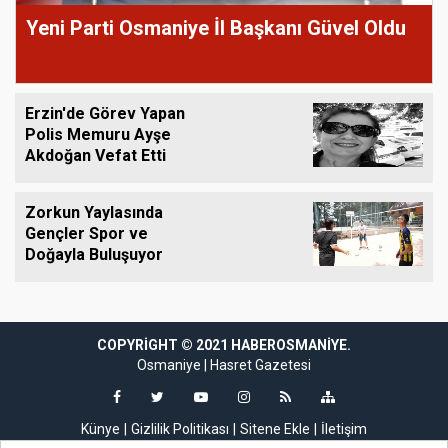
Yeni Parti Osmaniye İl Başkanı Güvel Oldu
Erzin'de Görev Yapan
Polis Memuru Ayşe
Akdoğan Vefat Etti
Zorkun Yaylasında
Gençler Spor ve
Doğayla Buluşuyor
COPYRIGHT © 2021 HABEROSMANIYE.
sibom
casibom giriş
jojobet
jojobet giriş
perabet
perabet giriş
holiganbet
hol
Osmaniye
|
Hasret Gazetesi
Künye
Gizlilik Politikası
Sitene Ekle
İletişim