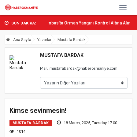
n Bak Osmani...
Sumbas’ta Orman Yangını Kontrol Altına Alındı
O
SON DAKİKA:
Ana Sayfa
Yazarlar
Mustafa Bardak
MUSTAFA BARDAK
Mail:
mustafabardak@haberosmaniye.com
Kimse sevinmesin!
18 March, 2025, Tuesday 17:00
MUSTAFA BARDAK
1014