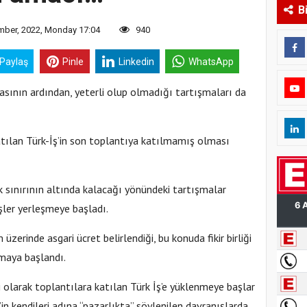
B
ber, 2022, Monday 17:04
940
 Paylaş
Pinle
Linkedin
WhatsApp
masının ardından, yeterli olup olmadığı tartışmaları da
katılan Türk-İş’in son toplantıya katılmamış olması
çlık sınırının altında kalacağı yönündeki tartışmalar
şler yerleşmeye başladı.
 üzerinde asgari ücret belirlendiği, bu konuda fikir birliği
şmaya başlandı.
isi olarak toplantılara katılan Türk İş’e yüklenmeye başlar
in kendileri adına “pazarlıkta” söylenilen davranışlarda