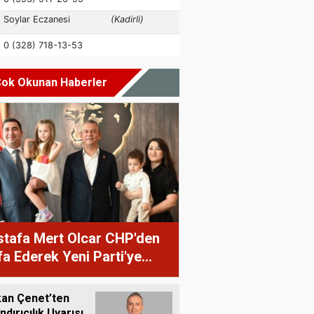
ok Okunan Haberler
tafa Mert Olcar CHP'den
ifa Ederek Yeni Parti'ye
ti
an Çenet’ten
ndırıcılık Uyarısı