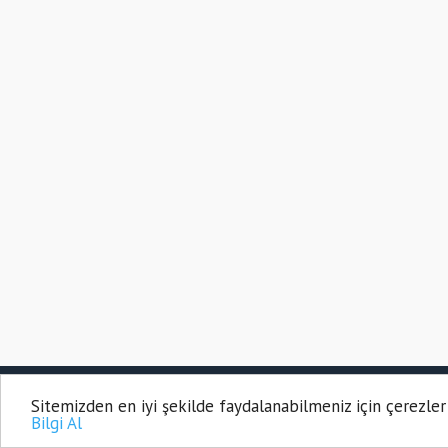
abet
grandpashabet güncel
grandpashabet
COPYRIGHT © 2021
grandpashabet giriş
grandpas
Sitemizden en iyi şekilde faydalanabilmeniz için çerezler
HABEROSMANIYE.
Bilgi Al
Osmaniye
|
Hasret Gazetesi