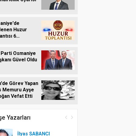
aniye'de
lenen Huzur
antısı 6
tos'ta Yapılacak
 Parti Osmaniye
aşkanı Güvel Oldu
n'de Görev Yapan
is Memuru Ayşe
ğan Vefat Etti
e Yazarları
İlyas SABANCI