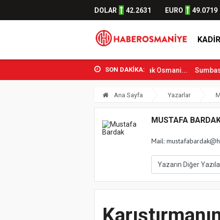
DOLAR
42.2631
EURO
49.0719
KADIR
SON DAKİKA:
Gençlik ve Spor Bakanı Osman Aşkın Bak Osmani...
Sumbas’ta Orma
Ana Sayfa
Yazarlar
M
MUSTAFA BARDA
Mail:
mustafabardak@h
Karıştırmanı