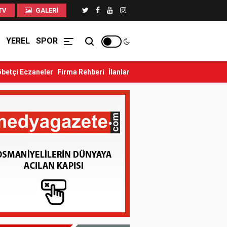
TV
GALERI
YEREL
SPOR
betçi Eczaneler
Firma Rehberi
İlanlar
 Yaralandı
Düziçi’nde Eski Koca Dehşeti: Önce Eski Eşini...