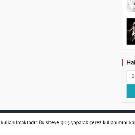
Hab
habet giriş
grandpashabet
grandpashabet
grandpashabet
grandpashab
 kullanılmaktadır. Bu siteye giriş yaparak çerez kullanımını ka
Kün