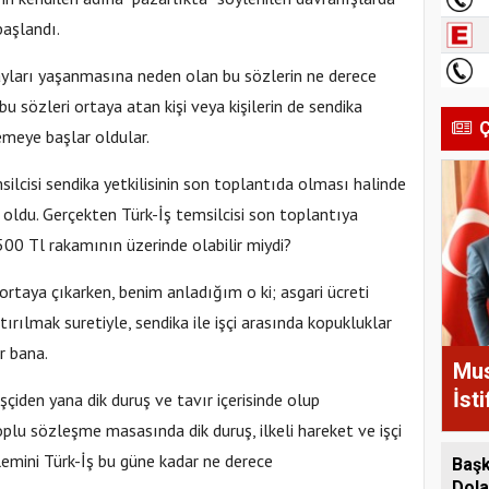
aşlandı.
olayları yaşanmasına neden olan bu sözlerin ne derece
 sözleri ortaya atan kişi veya kişilerin de sendika
Ç
temeye başlar oldular.
msilcisi sendika yetkilisinin son toplantıda olması halinde
oldu. Gerçekten Türk-İş temsilcisi son toplantıya
 500 Tl rakamının üzerinde olabilir miydi?
 ortaya çıkarken, benim anladığım o ki; asgari ücreti
ştırılmak suretiyle, sendika ile işçi arasında kopukluklar
r bana.
Mus
İst
işçiden yana dik duruş ve tavır içerisinde olup
Geç
lu sözleşme masasında dik duruş, ilkeli hareket ve işçi
emini Türk-İş bu güne kadar ne derece
Başk
Dola