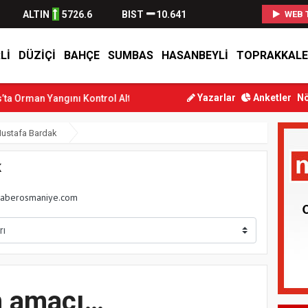
ALTIN
5726.6
BIST
10.641
WEB 
LI
DÜZIÇI
BAHÇE
SUMBAS
HASANBEYLI
TOPRAKKALE
Yazarlar
Anketler
Nö
n Yangını Kontrol Altına Alındı
Osmaniye’de Tren Çarpması: Genç
ustafa Bardak
K
aberosmaniye.com
n amacı…