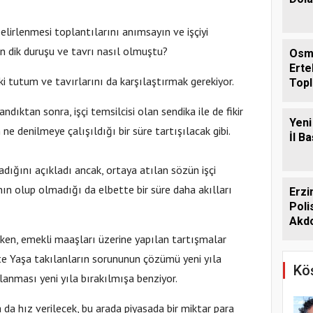
belirlenmesi toplantılarını anımsayın ve işçiyi
n dik duruşu ve tavrı nasıl olmuştu?
Osm
Erte
daki tutum ve tavırlarını da karşılaştırmak gerekiyor.
Topl
Ağus
dıktan sonra, işçi temsilcisi olan sendika ile de fikir
Yeni
n ne denilmeye çalışıldığı bir süre tartışılacak gibi.
İl B
dığını açıkladı ancak, ortaya atılan sözün işçi
ının olup olmadığı da elbette bir süre daha akılları
Erzi
Pol
Akdo
rken, emekli maaşları üzerine yapılan tartışmalar
te Yaşa takılanların sorununun çözümü yeni yıla
Köş
lanması yeni yıla bırakılmışa benziyor.
 da hız verilecek, bu arada piyasada bir miktar para