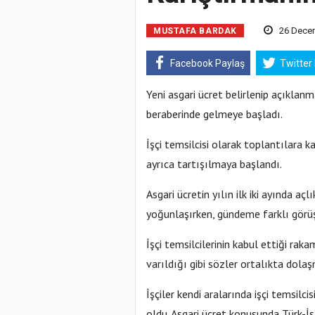
26 Decem
MUSTAFA BARDAK
Facebook Paylaş
Twitter
Yeni asgari ücret belirlenip açıklan
beraberinde gelmeye başladı.
İşçi temsilcisi olarak toplantılara 
ayrıca tartışılmaya başlandı.
Asgari ücretin yılın ilk iki ayında a
yoğunlaşırken, gündeme farklı görü
İşçi temsilcilerinin kabul ettiği rakam
varıldığı gibi sözler ortalıkta dola
İşçiler kendi aralarında işçi temsilc
oldu. Asgari ücret konusunda Türk-İş’