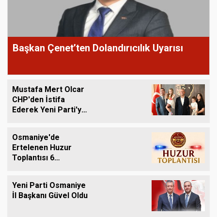
Başkan Çenet’ten Dolandırıcılık Uyarısı
Mustafa Mert Olcar
CHP'den İstifa
Ederek Yeni Parti'ye
Geçti
Osmaniye'de
Ertelenen Huzur
Toplantısı 6
Ağustos'ta Yapılacak
Yeni Parti Osmaniye
İl Başkanı Güvel Oldu