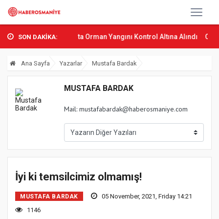
 Osmani...
Sumbas’ta Orman Yangını Kontrol Altına Alındı
Osmaniy
SON DAKİKA:
Ana Sayfa
Yazarlar
Mustafa Bardak
MUSTAFA BARDAK
Mail:
mustafabardak@haberosmaniye.com
İyi ki temsilcimiz olmamış!
05 November, 2021, Friday 14:21
MUSTAFA BARDAK
1146