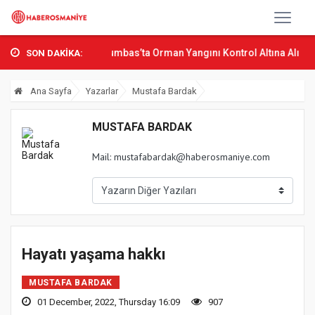
ın Bak Osmani...
Sumbas’ta Orman Yangını Kontrol Altına Alındı
O
SON DAKİKA:
Ana Sayfa
Yazarlar
Mustafa Bardak
MUSTAFA BARDAK
Mail:
mustafabardak@haberosmaniye.com
Hayatı yaşama hakkı
MUSTAFA BARDAK
01 December, 2022, Thursday 16:09
907