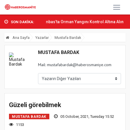
n Bak Osmani...
Sumbas’ta Orman Yangını Kontrol Altına Alındı
Os
SON DAKİKA:
Ana Sayfa
Yazarlar
Mustafa Bardak
MUSTAFA BARDAK
Mail:
mustafabardak@haberosmaniye.com
Güzeli görebilmek
05 October, 2021, Tuesday 15:52
MUSTAFA BARDAK
1153