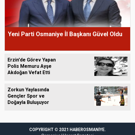
Yeni Parti Osmaniye İl Başkanı Güvel Oldu
Erzin'de Görev Yapan
Polis Memuru Ayşe
Akdoğan Vefat Etti
Zorkun Yaylasında
Gençler Spor ve
Doğayla Buluşuyor
COPYRIGHT © 2021 HABEROSMANIYE.
l
grandpashabet
grandpashabet giriş
grandpashabet giriş
grandpashabet