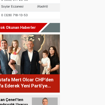
ok Okunan Haberler
tafa Mert Olcar CHP'den
ifa Ederek Yeni Parti'ye
ti
an Çenet’ten
ndırıcılık Uyarısı