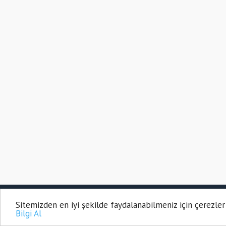
t
grandpashabet güncel
grandpashabet
COPYRIGHT © 2021
grandpashabet giriş
grandpashabe
Sitemizden en iyi şekilde faydalanabilmeniz için çerezler
HABEROSMANIYE.
Bilgi Al
Osmaniye
|
Hasret Gazetesi