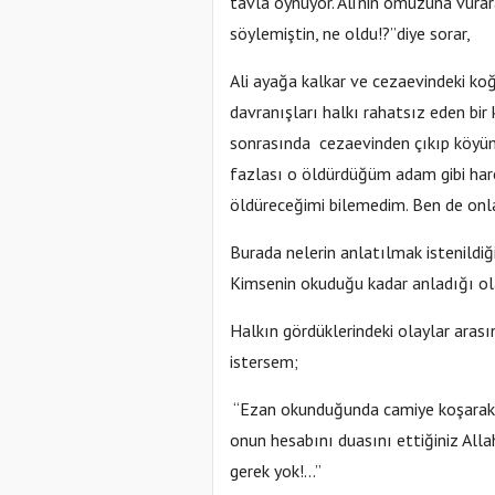
tavla oynuyor. Ali’nin omuzuna vura
söylemiştin, ne oldu!?”diye sorar,
Ali ayağa kalkar ve cezaevindeki ko
davranışları halkı rahatsız eden bir 
sonrasında cezaevinden çıkıp köyüm
fazlası o öldürdüğüm adam gibi har
öldüreceğimi bilemedim. Ben de onl
Burada nelerin anlatılmak istenildiği
Kimsenin okuduğu kadar anladığı o
Halkın gördüklerindeki olaylar aras
istersem;
“Ezan okunduğunda camiye koşarak gi
onun hesabını duasını ettiğiniz Alla
gerek yok!...”