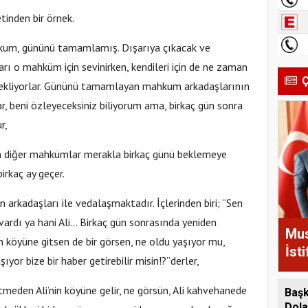
tinden bir örnek.
kum, gününü tamamlamış. Dışarıya çıkacak ve
arı o mahküm için sevinirken, kendileri için de ne zaman
Ç
bekliyorlar. Gününü tamamlayan mahkum arkadaşlarının
ar, beni özleyeceksiniz biliyorum ama, birkaç gün sonra
r,
n diğer mahkümlar merakla birkaç günü beklemeye
birkaç ay geçer.
 arkadaşları ile vedalaşmaktadır. İçlerinden biri; “Sen
 vardı ya hani Ali… Birkaç gün sonrasında yeniden
Mus
 köyüne gitsen de bir görsen, ne oldu yaşıyor mu,
İst
ıyor bize bir haber getirebilir misin!?”derler,
Geç
eden Ali’nin köyüne gelir, ne görsün, Ali kahvehanede
Başk
Dola