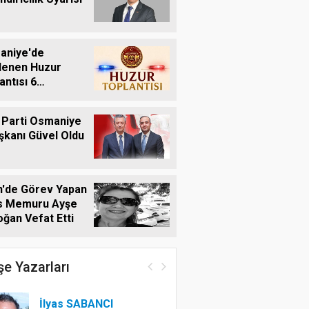
aniye'de
lenen Huzur
antısı 6
tos'ta Yapılacak
 Parti Osmaniye
aşkanı Güvel Oldu
n'de Görev Yapan
is Memuru Ayşe
ğan Vefat Etti
e Yazarları
İlyas SABANCI