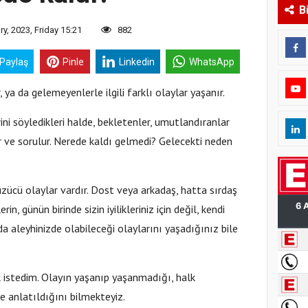
B
y, 2023, Friday 15:21
882
 Paylaş
Pinle
Linkedin
WhatsApp
ya da gelemeyenlerle ilgili farklı olaylar yaşanır.
rini söyledikleri halde, bekletenler, umutlandıranlar
 ve sorulur. Nerede kaldı gelmedi? Gelecekti neden
zücü olaylar vardır. Dost veya arkadaş, hatta sırdaş
lerin, günün birinde sizin iyilikleriniz için değil, kendi
nda aleyhinizde olabileceği olaylarını yaşadığınız bile
k istedim. Olayın yaşanıp yaşanmadığı, halk
de anlatıldığını bilmekteyiz.