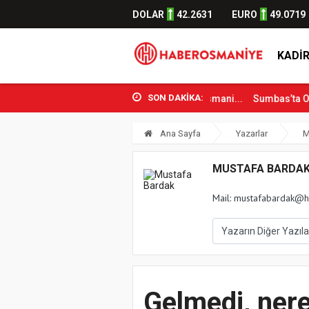
DOLAR
42.2631
EURO
49.0719
KADIR
SON DAKİKA:
çlik ve Spor Bakanı Osman Aşkın Bak Osmani...
Sumbas’ta Orman Ya
Ana Sayfa
Yazarlar
M
MUSTAFA BARDA
Mail:
mustafabardak@h
Gelmedi, nere