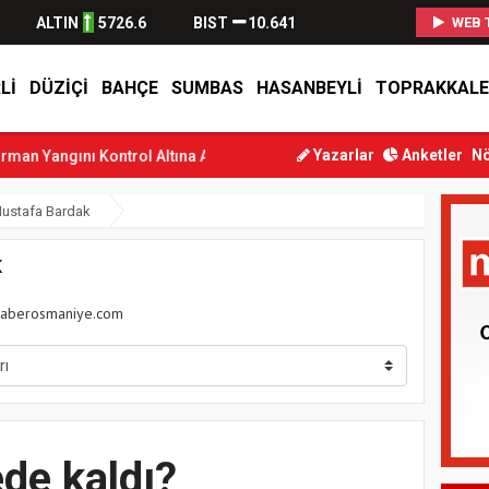
ALTIN
5726.6
BIST
10.641
WEB 
LI
DÜZIÇI
BAHÇE
SUMBAS
HASANBEYLI
TOPRAKKALE
Yazarlar
Anketler
Nö
ngını Kontrol Altına Alındı
Osmaniye’de Tren Çarpması: Genç Yara
ustafa Bardak
K
aberosmaniye.com
de kaldı?