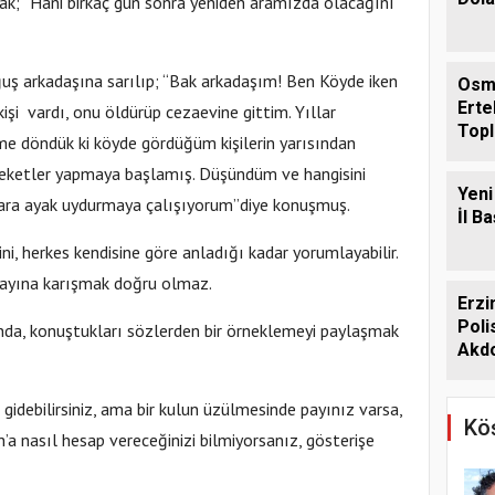
rak; “Hani birkaç gün sonra yeniden aramızda olacağını
ğuş arkadaşına sarılıp; “Bak arkadaşım! Ben Köyde iken
Osm
Erte
kişi vardı, onu öldürüp cezaevine gittim. Yıllar
Topl
e döndük ki köyde gördüğüm kişilerin yarısından
Ağus
eketler yapmaya başlamış. Düşündüm ve hangisini
Yeni
ara ayak uydurmaya çalışıyorum”diye konuşmuş.
İl B
ni, herkes kendisine göre anladığı kadar yorumlayabilir.
layına karışmak doğru olmaz.
Erzi
Pol
ında, konuştukları sözlerden bir örneklemeyi paylaşmak
Akdo
debilirsiniz, ama bir kulun üzülmesinde payınız varsa,
Köş
h’a nasıl hesap vereceğinizi bilmiyorsanız, gösterişe