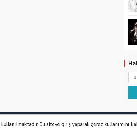
Hab
t giriş
grandpashabet
grandpashabet
grandpashabet
grandpashabet
ho
 kullanılmaktadır. Bu siteye giriş yaparak çerez kullanımını ka
Kün