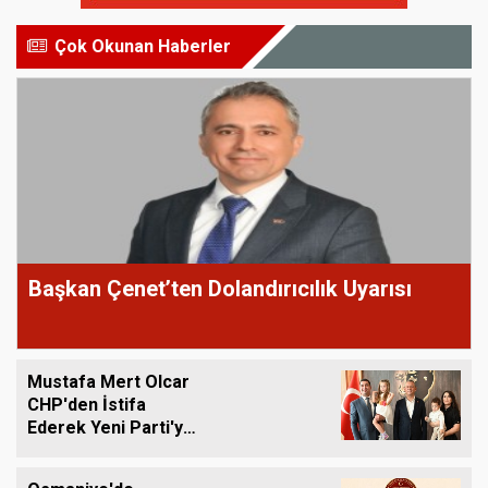
Çok Okunan Haberler
Başkan Çenet’ten Dolandırıcılık Uyarısı
Mustafa Mert Olcar
CHP'den İstifa
Ederek Yeni Parti'ye
Geçti