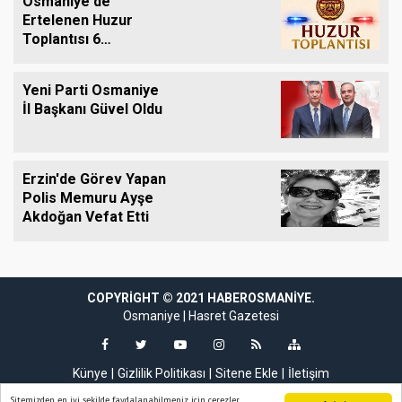
Osmaniye'de
Ertelenen Huzur
Toplantısı 6
Ağustos'ta Yapılacak
Yeni Parti Osmaniye
İl Başkanı Güvel Oldu
Erzin'de Görev Yapan
Polis Memuru Ayşe
Akdoğan Vefat Etti
ndpashabet
grandpashabet giriş
COPYRIGHT © 2021 HABEROSMANIYE.
grandpashabet giriş
grandpashabet
gra
Osmaniye
|
Hasret Gazetesi
Künye
Gizlilik Politikası
Sitene Ekle
İletişim
Sitemizden en iyi şekilde faydalanabilmeniz için çerezler