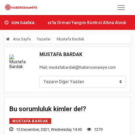
ak Osmani...
Sumbas’ta Orman Yangını Kontrol Altına Alındı
Osman
SON DAKİKA:
Ana Sayfa
Yazarlar
Mustafa Bardak
MUSTAFA BARDAK
Mail:
mustafabardak@haberosmaniye.com
Bu sorumluluk kimler de!?
MUSTAFA BARDAK
15 December, 2021, Wednesday 14:30
1279