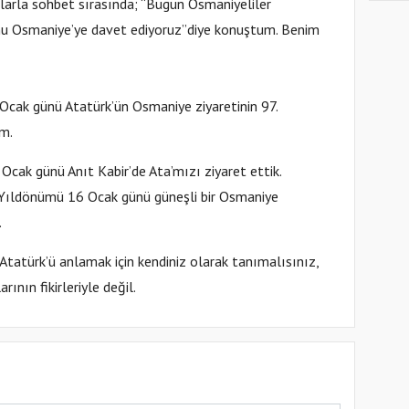
şlarla sohbet sırasında; “Bugün Osmaniyeliler
o’nu Osmaniye’ye davet ediyoruz”diye konuştum. Benim
Ocak günü Atatürk’ün Osmaniye ziyaretinin 97.
m.
 Ocak günü Anıt Kabir’de Ata’mızı ziyaret ettik.
. Yıldönümü 16 Ocak günü güneşli bir Osmaniye
.
Atatürk’ü anlamak için kendiniz olarak tanımalısınız,
nın fikirleriyle değil.