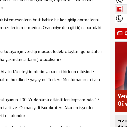
m.
istemeyenlerin Anıt kabir’e bir kez gidip görmelerini
 mozelenin mermerinin Osmaniye’den gittiğini buradaki
Ç
urtuluşu için verdiği mücadeledeki olayları görüntüleri
daha yakından anlamış olacaksınız.
tatürk’ü eleştirenlerin yabancı fikirlerin etkisinde
nmaları bu ülkede yaşayan “Türk ve Müslümanım” diyen
Yen
tuluşunun 100. Yıldönümü etkinlikleri kapsamında 15
Güv
miyeti ve Osmaniyeli Bürokrat ve Akademisyenler
rette bulunduk.
Erzi
Pol