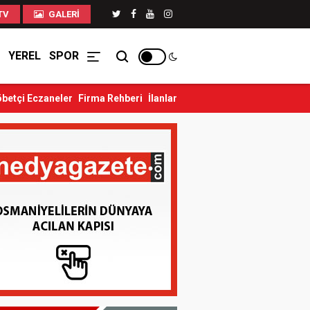
TV
GALERI
YEREL
SPOR
betçi Eczaneler
Firma Rehberi
İlanlar
ç Yaralandı
Düziçi’nde Eski Koca Dehşeti: Önce Eski Eşini...