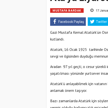
17 Janua
MUSTAFA BARDAK
Facebook Paylaş
Twitter
Gazi Mustafa Kemal Atatürk’ün Osman
kutlandı.
Atatürk, 16 Ocak 1925 tarihinde Osm
sevgi ve ilgisinden duyduğu memnuniy
Aradan 97 yıl geçti, o cesur yürekli 
yaşatılması yönünde yurtsever insan
Atatürk’ü anlayabilmek için vatanın
anlamak önem taşıyor.
Bazı zamanlarda Atatürk için söyleni
vermiş olduğu bağımsızlık mücadel