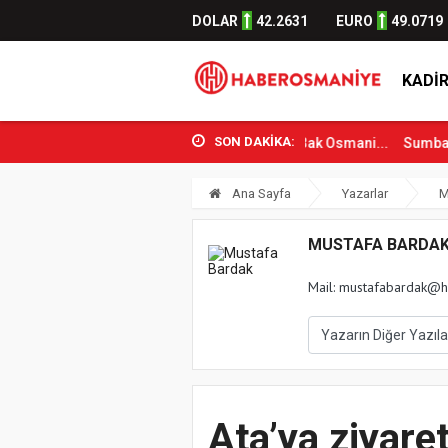
DOLAR
42.2631
EURO
49.0719
KADIR
SON DAKİKA:
Gençlik ve Spor Bakanı Osman Aşkın Bak Osmani...
Sumbas’ta Orm
Ana Sayfa
Yazarlar
M
MUSTAFA BARDA
Mail:
mustafabardak@h
Ata’ya ziyare