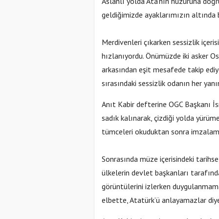
Aslanlı yolda Ata’nın huzuruna doğr
geldiğimizde ayaklarımızın altında b
Merdivenleri çıkarken sessizlik içeri
hızlanıyordu. Önümüzde iki asker Osm
arkasından eşit mesafede takip edi
sırasındaki sessizlik odanın her yan
Anıt Kabir defterine OGC Başkanı İsra
sadık kalınarak, çizdiği yolda yürü
tümceleri okuduktan sonra imzalamı
Sonrasında müze içerisindeki tarihse
ülkelerin devlet başkanları tarafınd
görüntülerini izlerken duygulanmam
elbette, Atatürk’ü anlayamazlar di