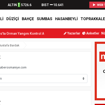
ALTIN
5726.6
BIST
10.641
WEB 
LI
DÜZIÇI
BAHÇE
SUMBAS
HASANBEYLI
TOPRAKKALE
Yazarlar
Anketler
Nö
an Yangını Kontrol Altına Alındı
Osmaniye’de Tren Çarpması: Gen
ustafa Bardak
K
aberosmaniye.com
t