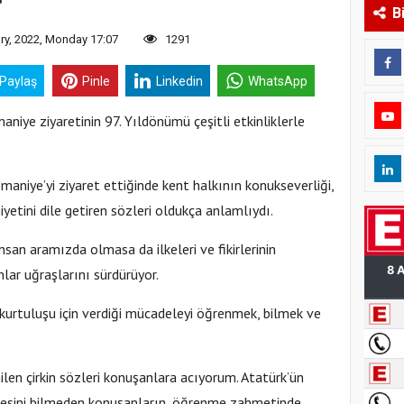
B
ry, 2022, Monday 17:07
1291
 Paylaş
Pinle
Linkedin
WhatsApp
iye ziyaretinin 97. Yıldönümü çeşitli etkinliklerle
aniye’yi ziyaret ettiğinde kent halkının konukseverliği,
etini dile getiren sözleri oldukça anlamlıydı.
insan aramızda olmasa da ilkeleri ve fikirlerinin
lar uğraşlarını sürdürüyor.
 kurtuluşu için verdiği mücadeleyi öğrenmek, bilmek ve
len çirkin sözleri konuşanlara acıyorum. Atatürk’ün
esini bilmeden konuşanların, öğrenme zahmetinde