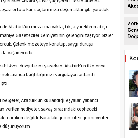
u yürürken Ankara’ya kar yağıyordu. Tören alanına
Akdo
eyaz örtülü kar, saçlarımıza deşen aklar gibi yürüdük.
Zork
sinde Atatürk’ün mezarına yaklaştıkça yüreklerin atışı
Genç
aniye Gazeteciler Cemiyeti’nin çelengini taşıyor, bizler
Doğa
yorduk. Çelenk mozeleye konulup, saygı duruşu
ında yaşanıyordu.
Köş
fil Avcı, duygularını yazarken; Atatürk’ün ilkelerine
me noktasında bağlılığımızı vurgulayan anlamlı
ştı.
l belgeler, Atatürk’ün kullandığı eşyalar, yabancı
an verilen hediyeler, savaş sırasındaki cephedeki
ak mümkün değildi. Buradaki görüntüleri görmeyenler
ye düşünüyorum.