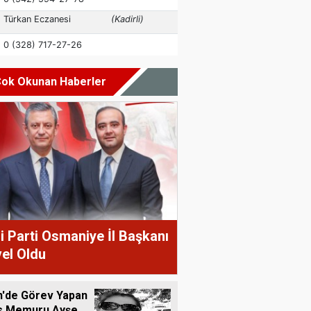
ok Okunan Haberler
i Parti Osmaniye İl Başkanı
el Oldu
n'de Görev Yapan
is Memuru Ayşe