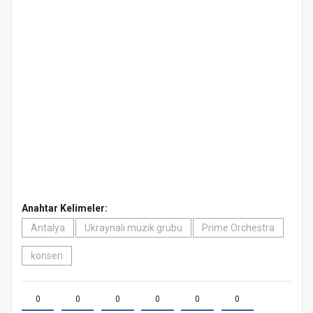
Anahtar Kelimeler:
Antalya
Ukraynalı müzik grubu
Prime Orchestra
konseri
0
0
0
0
0
0