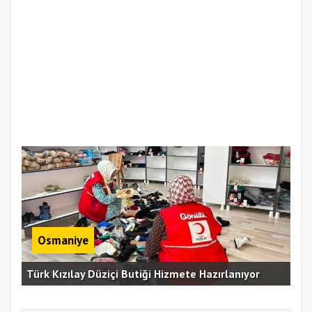
Osmaniye
Erz
Türk Kızılay Düziçi Butiği Hizmete Hazırlanıyor
Vef