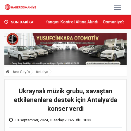
ta Orman Yangını Kontrol Altına Alındı
Osmaniye’de Tren Çarpması
SON DAKİKA:
Ana Sayfa
Antalya
Ukraynalı müzik grubu, savaştan
etkilenenlere destek için Antalya’da
konser verdi
10 September, 2024, Tuesday 23:45
1033