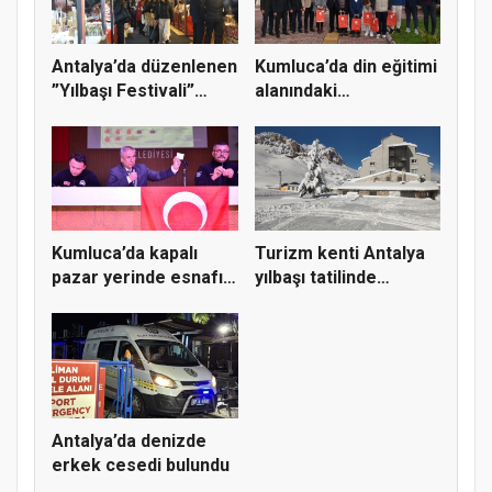
Antalya’da düzenlenen
Kumluca’da din eğitimi
”Yılbaşı Festivali”
alanındaki
son...
yarışmalard...
Kumluca’da kapalı
Turizm kenti Antalya
pazar yerinde esnafın
yılbaşı tatilinde
yerle...
kayak...
Antalya’da denizde
erkek cesedi bulundu