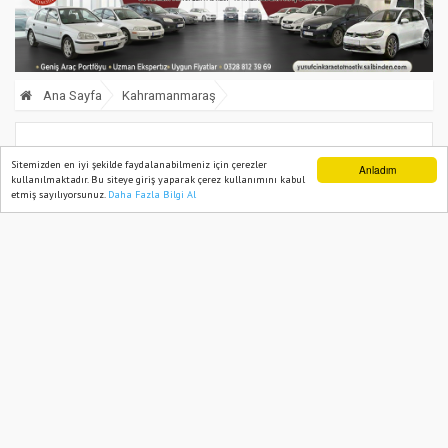
Ana Sayfa
Kahramanmaraş
Kahramanmaraş’ta kamyonetin
Sitemizden en iyi şekilde faydalanabilmeniz için çerezler
Anladım
kullanılmaktadır. Bu siteye giriş yaparak çerez kullanımını kabul
çarptığı akülü tekerlekli sandalyelerde
etmiş sayılıyorsunuz.
Daha Fazla Bilgi Al
Ana Sayfa
Web TV
Foto Galeri
Yazarlar
bulunan 3 kişi yaralandı
11 September, 2024, Wednesday 00:20
973