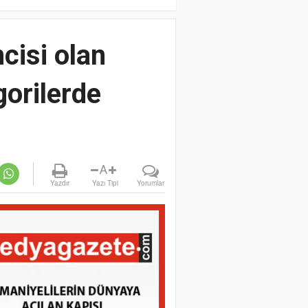
cisi olan
orilerde
A
Yazdır
Yazı Tipi
Yorumlar