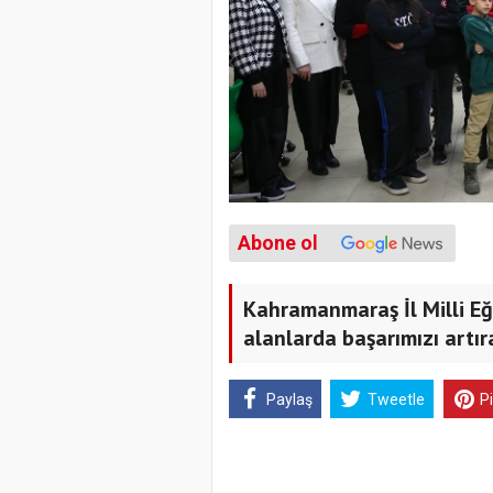
Abone ol
Kahramanmaraş İl Milli E
alanlarda başarımızı artı
Paylaş
Tweetle
P