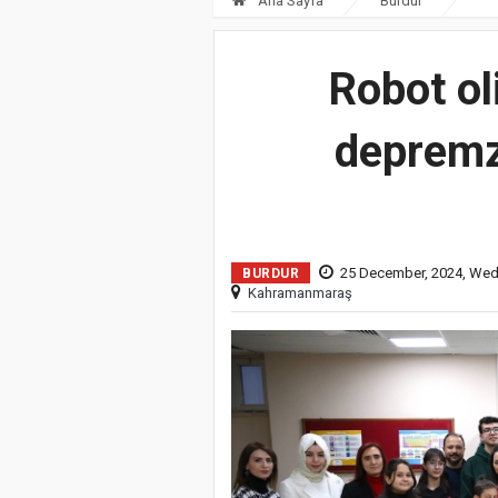
Ana Sayfa
Burdur
Robot ol
depremz
25 December, 2024, We
BURDUR
Kahramanmaraş