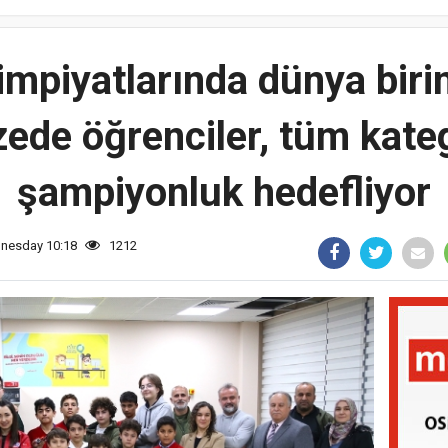
impiyatlarında dünya birin
ede öğrenciler, tüm kateg
şampiyonluk hedefliyor
dnesday 10:18
1212