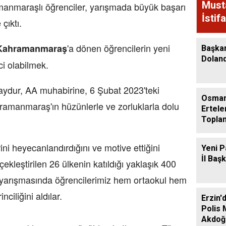
Must
amanmaraşlı öğrenciler, yarışmada büyük başarı
İstif
çıktı.
Geçti
'a dönen öğrencilerin yeni
Kahramanmaraş
Başka
Dolandı
ci olabilmek.
Baydur, AA muhabirine, 6 Şubat 2023'teki
Osman
amanmaraş'ın hüzünlerle ve zorluklarla dolu
Ertele
Toplan
Ağusto
ni heyecanlandırdığını ve motive ettiğini
Yeni P
İl Baş
ekleştirilen 26 ülkenin katıldığı yaklaşık 400
 yarışmasında öğrencilerimiz hem ortaokul hem
ciliğini aldılar.
Erzin'
Polis
Akdoğa