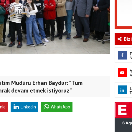
Biz
S
A
ğitim Müdürü Erhan Baydur: ”Tüm
L
rarak devam etmek istiyoruz”
T
inle
Linkedin
WhatsApp