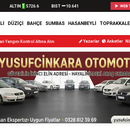
ALTIN
5726.6
BIST
10.641
WEB 
LI
DÜZIÇI
BAHÇE
SUMBAS
HASANBEYLI
TOPRAKKALE
Yazarlar
Anketler
Nö
rol Altına Alındı
Osmaniye’de Tren Çarpması: Genç Yaralandı
Düz