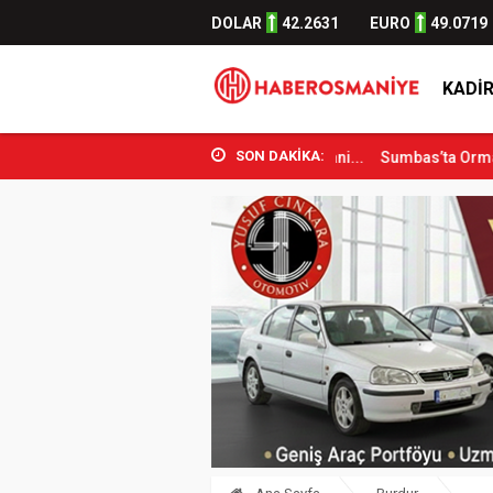
DOLAR
42.2631
EURO
49.0719
KADIR
SON DAKİKA:
or Bakanı Osman Aşkın Bak Osmani...
Sumbas’ta Orman Yangını Kont