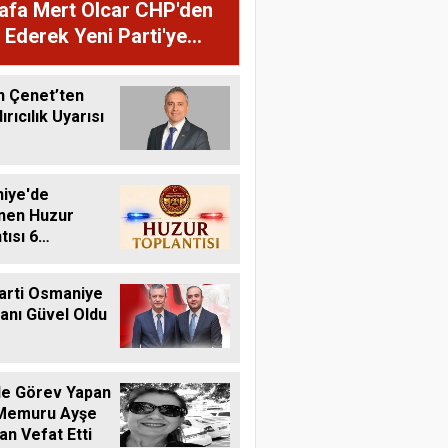
afa Mert Olcar CHP'den
a Ederek Yeni Parti'ye
n Çenet’ten
rıcılık Uyarısı
iye'de
nen Huzur
tısı 6
s'ta Yapılacak
arti Osmaniye
kanı Güvel Oldu
de Görev Yapan
 Memuru Ayşe
n Vefat Etti