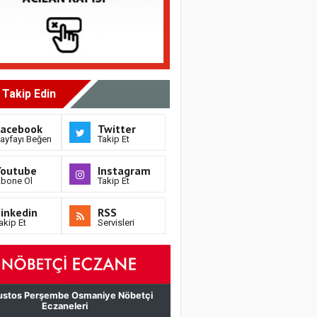
i Takip Edin
Facebook
Twitter
ayfayı Beğen
Takip Et
Youtube
Instagram
bone Ol
Takip Et
inkedin
RSS
akip Et
Servisleri