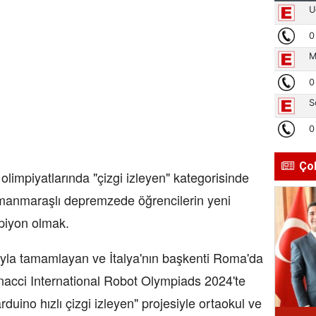
Ço
t olimpiyatlarında "çizgi izleyen" kategorisinde
anmaraşlı depremzede öğrencilerin yeni
piyon olmak.
rıyla tamamlayan ve İtalya'nın başkenti Roma'da
acci International Robot Olympiads 2024'te
rduino hızlı çizgi izleyen" projesiyle ortaokul ve