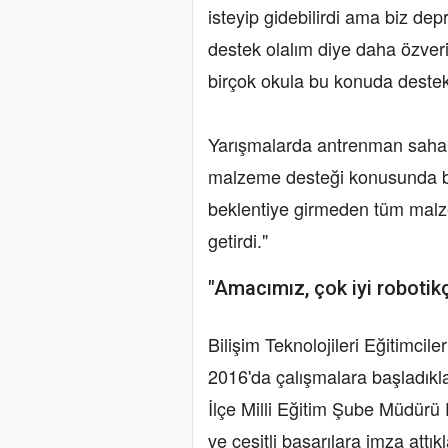
isteyip gidebilirdi ama biz d
destek olalım diye daha özveri
birçok okula bu konuda destek
Yarışmalarda antrenman sahala
malzeme desteği konusunda bi
beklentiye girmeden tüm malze
getirdi."
"Amacımız, çok iyi robotikç
Bilişim Teknolojileri Eğitimcil
2016'da çalışmalara başladıkla
İlçe Milli Eğitim Şube Müdürü D
ve çeşitli başarılara imza attıkl