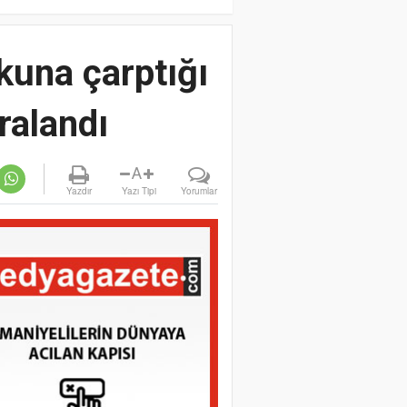
kuna çarptığı
aralandı
A
Yazdır
Yazı Tipi
Yorumlar