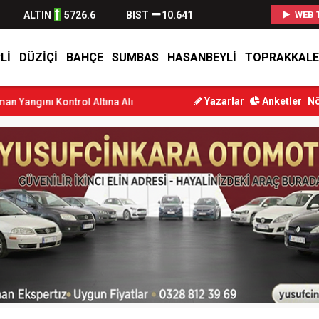
ALTIN
5726.6
BIST
10.641
WEB 
LI
DÜZIÇI
BAHÇE
SUMBAS
HASANBEYLI
TOPRAKKALE
Yazarlar
Anketler
Nö
rol Altına Alındı
Osmaniye’de Tren Çarpması: Genç Yaralandı
Dü