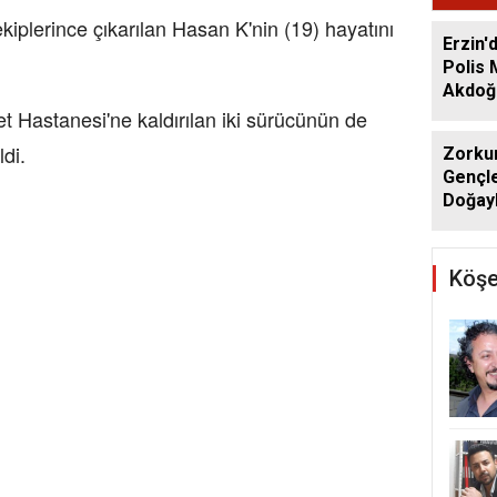
kiplerince çıkarılan Hasan K'nin (19) hayatını
Erzin'
Polis
Akdoğa
et Hastanesi'ne kaldırılan iki sürücünün de
di.
Zorkun
Gençle
Doğayl
Köşe