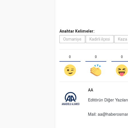
Anahtar Kelimeler:
Osmaniye
Kadirli ilçesi
Kaza
0
0
0
AA
Editörün Diğer Yazıları
Mail:
aa@haberosman