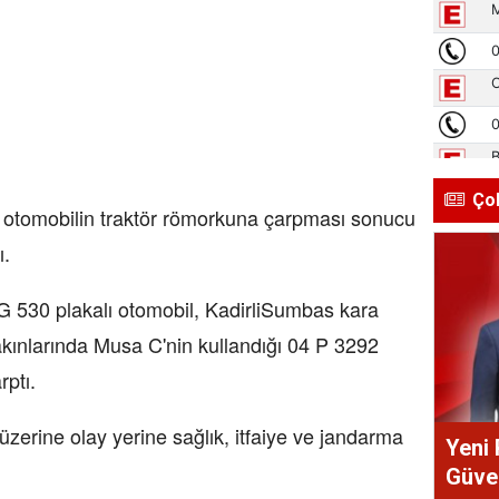
Ço
e otomobilin traktör römorkuna çarpması sonucu
ı.
G 530 plakalı otomobil, KadirliSumbas kara
akınlarında Musa C'nin kullandığı 04 P 3292
rptı.
zerine olay yerine sağlık, itfaiye ve jandarma
Yeni 
Güve