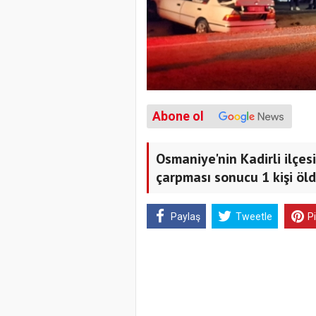
Abone ol
Osmaniye'nin Kadirli ilçe
çarpması sonucu 1 kişi öldü
Paylaş
Tweetle
P