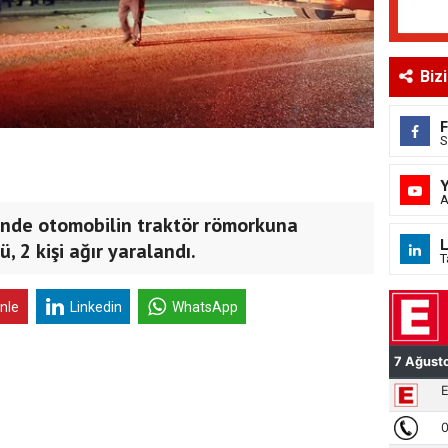
Biz
S
A
sinde otomobilin traktör römorkuna
L
, 2 kişi ağır yaralandı.
T
inle
Linkedin
WhatsApp