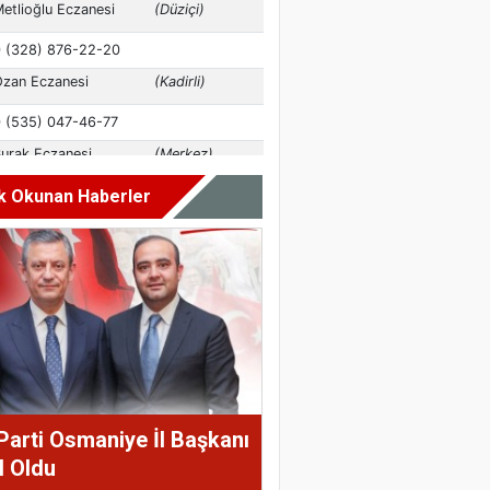
k Okunan Haberler
Parti Osmaniye İl Başkanı
l Oldu