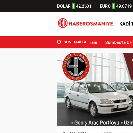
DOLAR
42.2631
EURO
49.0719
KADIR
SON DAKİKA:
por Bakanı Osman Aşkın Bak Osmani...
Sumbas’ta Orman Yangını Kont