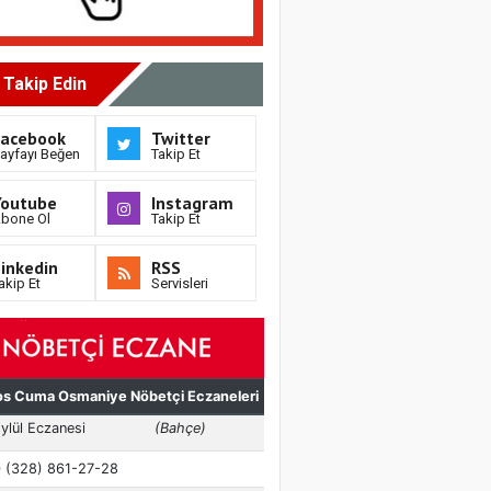
i Takip Edin
Facebook
Twitter
ayfayı Beğen
Takip Et
Youtube
Instagram
bone Ol
Takip Et
inkedin
RSS
akip Et
Servisleri