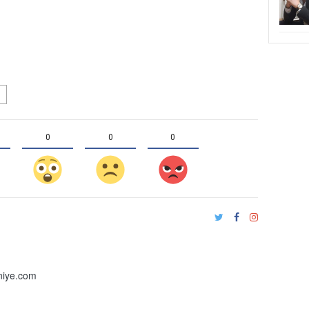
0
0
0
iye.com