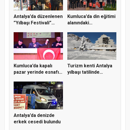
Antalya’da düzenlenen
Kumluca’da din eğitimi
”Yılbaşı Festivali”
alanındaki
son...
yarışmalard...
Kumluca’da kapalı
Turizm kenti Antalya
pazar yerinde esnafın
yılbaşı tatilinde
yerle...
kayak...
Antalya’da denizde
erkek cesedi bulundu