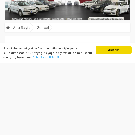
Ana Sayfa
Güncel
Şehit Astsubay Kıdemli Çavuş Hüseyin
Sitemizden en iyi şekilde faydalanabilmeniz için çerezler
Anladım
kullanılmaktadır. Bu siteye giriş yaparak çerez kullanımını kabul
İpek Nevşehir’de son yolculuğuna
etmiş sayılıyorsunuz.
Daha Fazla Bilgi Al
Ana Sayfa
Web TV
Foto Galeri
Yazarlar
uğurlandı
10 December, 2024, Tuesday 13:30
1717