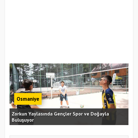
Osmaniye
an
Zorkun Yaylasında Gençler Spor ve Doğayla
Buluşuyor
Baş