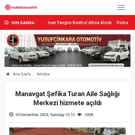
Sumbas’ta Orman Yangını Kontrol Altına Alındı
Osmaniye’de Tren Ç
SON DAKİKA:
Ana Sayfa
Antalya
Manavgat Şefika Turan Aile Sağlığı
Merkezi hizmete açıldı
10 December, 2024, Tuesday 13:15
1038