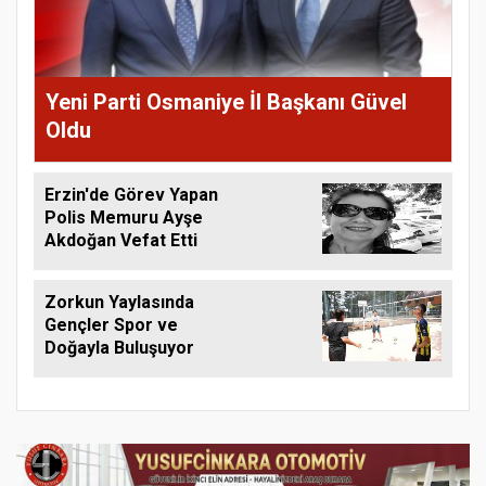
Yeni Parti Osmaniye İl Başkanı Güvel
Oldu
Erzin'de Görev Yapan
Polis Memuru Ayşe
Akdoğan Vefat Etti
Zorkun Yaylasında
Gençler Spor ve
Doğayla Buluşuyor