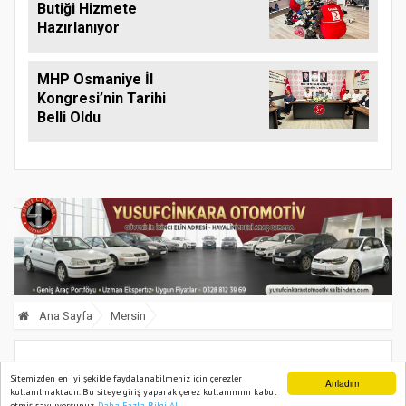
Butiği Hizmete
Hazırlanıyor
MHP Osmaniye İl
Kongresi’nin Tarihi
Belli Oldu
Ana Sayfa
Mersin
Mersin’de 60 yıl 5 ay hapis cezası
Sitemizden en iyi şekilde faydalanabilmeniz için çerezler
Anladım
kullanılmaktadır. Bu siteye giriş yaparak çerez kullanımını kabul
bulunan firari hükümlü yakalandı
etmiş sayılıyorsunuz.
Daha Fazla Bilgi Al