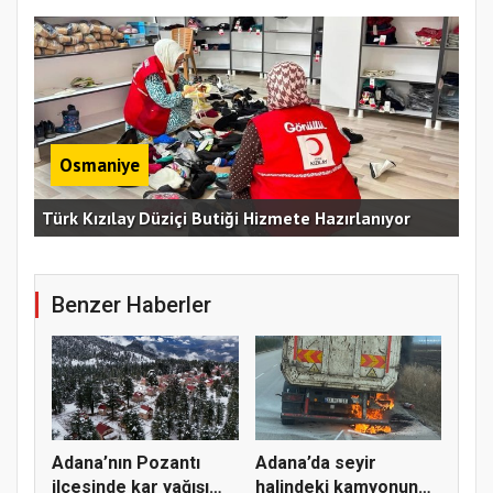
Osmaniye
Erz
Türk Kızılay Düziçi Butiği Hizmete Hazırlanıyor
Vef
Benzer Haberler
Adana’nın Pozantı
Adana’da seyir
ilçesinde kar yağışı
halindeki kamyonun