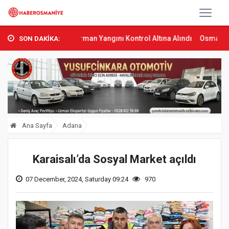
Sumbas’ta Orman Yangını Kontrol Altına Alındı
Osmaniye’de Tren Ç
SON DAKİKA:
Ana Sayfa
Adana
Karaisalı’da Sosyal Market açıldı
07 December, 2024, Saturday 09:24
970