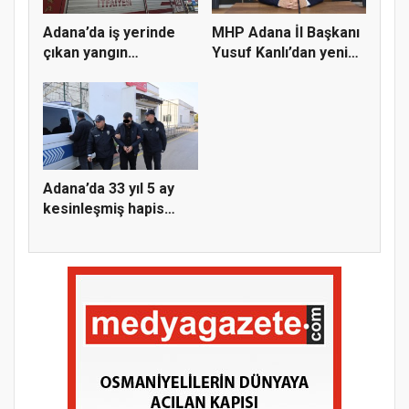
Adana’da iş yerinde
MHP Adana İl Başkanı
çıkan yangın
Yusuf Kanlı’dan yeni
söndürüldü
yıl...
Adana’da 33 yıl 5 ay
kesinleşmiş hapis
cezası...