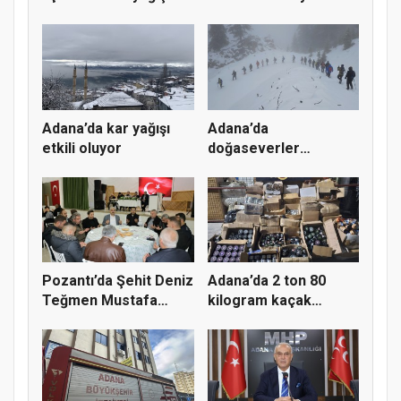
etkili...
lastiğinde...
Adana’da kar yağışı
Adana’da
etkili oluyor
doğaseverler
Armutoluğu
Yaylası’nda...
Pozantı’da Şehit Deniz
Adana’da 2 ton 80
Teğmen Mustafa
kilogram kaçak
Kemal Ö...
nargile tütü...