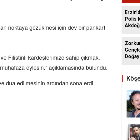
Erzin'
Polis
Akdoğa
lan noktaya gözükmesi için dev bir pankart
Zorkun
Gençle
ve Filistinli kardeşlerimize sahip çıkmak.
Doğayl
i muhafaza eylesin." açıklamasında bulundu.
Köşe
i ve dua edilmesinin ardından sona erdi.