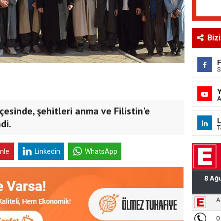
Biz
S
A
esinde, şehitleri anma ve Filistin'e
L
di.
T
inle
Linkedin
WhatsApp