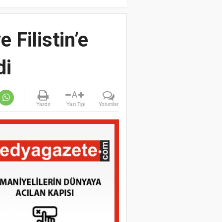
Filistin’e
di
A
Yazdır
Yazı Tipi
Yorumlar