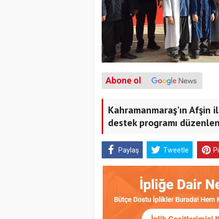
Abone ol
Kahramanmaraş'ın Afşin ilç
destek programı düzenlen
Paylaş
Tweetle
P