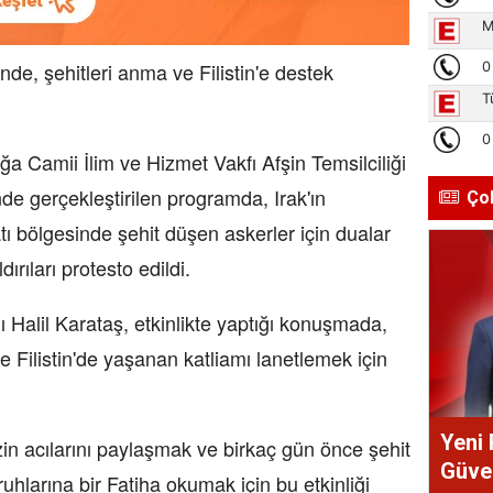
de, şehitleri anma ve Filistin'e destek
a Camii İlim ve Hizmet Vakfı Afşin Temsilciliği
e gerçekleştirilen programda, Irak'ın
Ço
ı bölgesinde şehit düşen askerler için dualar
ldırıları protesto edildi.
Halil Karataş, etkinlikte yaptığı konuşmada,
 ve Filistin'de yaşanan katliamı lanetlemek için
Yeni 
izin acılarını paylaşmak ve birkaç gün önce şehit
Güve
uhlarına bir Fatiha okumak için bu etkinliği