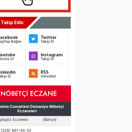
i Takip Edin
Facebook
Twitter
ayfayı Beğen
Takip Et
Youtube
Instagram
bone Ol
Takip Et
inkedin
RSS
akip Et
Servisleri