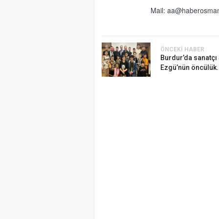
Mail:
aa@haberosman
ÖNCEKI HABER
Burdur’da sanatç
Ezgü’nün öncülük.