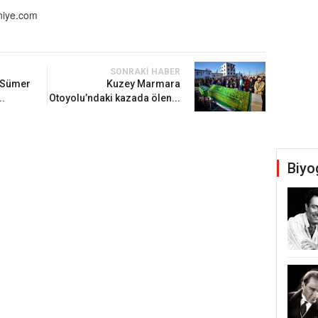
iye.com
SONRAKI HABER
ı Sümer
Kuzey Marmara
..
Otoyolu’ndaki kazada ölen...
Biyo