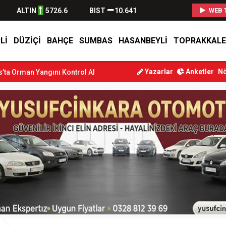
ALTIN
5726.6
BIST
10.641
WEB 
LI
DÜZIÇI
BAHÇE
SUMBAS
HASANBEYLI
TOPRAKKALE
Yazarlar
Anketler
Nö
ı Kontrol Altına Alındı
Osmaniye’de Tren Çarpması: Genç Yaralan