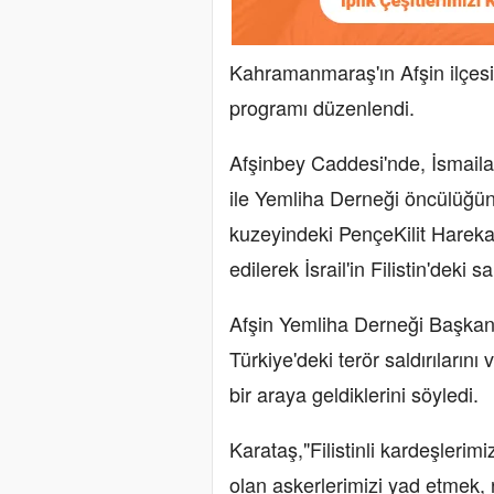
Kahramanmaraş'ın Afşin ilçesin
programı düzenlendi.
Afşinbey Caddesi'nde, İsmailağ
ile Yemliha Derneği öncülüğünd
kuzeyindeki PençeKilit Harekat
edilerek İsrail'in Filistin'deki sa
Afşin Yemliha Derneği Başkanı 
Türkiye'deki terör saldırılarını
bir araya geldiklerini söyledi.
Karataş,"Filistinli kardeşlerim
olan askerlerimizi yad etmek, r