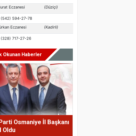
k Okunan Haberler
Parti Osmaniye İl Başkanı
l Oldu