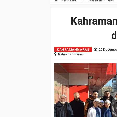
Ana Sayfa
Kahramanmaraş
Kahramanm
d
29 December
KAHRAMANMARAŞ
Kahramanmaraş