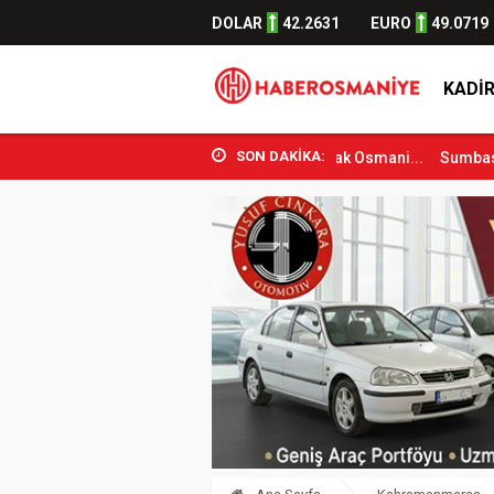
DOLAR
42.2631
EURO
49.0719
KADIR
SON DAKİKA:
 ve Spor Bakanı Osman Aşkın Bak Osmani...
Sumbas’ta Orman Yangın